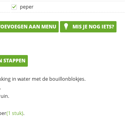
peper
OEVOEGEN AAN MENU
MIS JE NOG IETS?
N STAPPEN
king in water met de bouillonblokjes.
.
ruin.
per
(1 stuk)
.