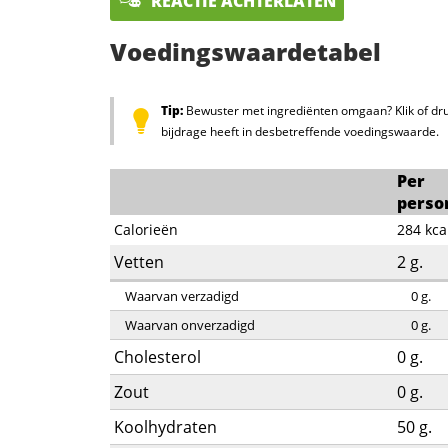
REACTIE ACHTERLATEN
Voedingswaardetabel
Tip:
Bewuster met ingrediënten omgaan? Klik of dru
bijdrage heeft in desbetreffende voedingswaarde.
Per
perso
Calorieën
284
kca
Vetten
2
g.
Waarvan verzadigd
0
g.
Waarvan onverzadigd
0
g.
Cholesterol
0
g.
Zout
0
g.
Koolhydraten
50
g.