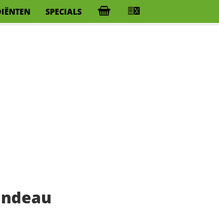
DIËNTEN
SPECIALS
candeau