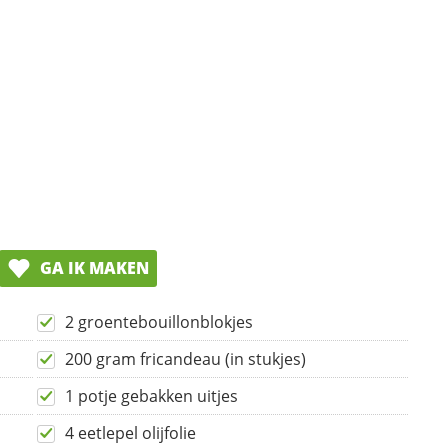
GA IK MAKEN
2 groentebouillonblokjes
200 gram fricandeau (in stukjes)
1 potje gebakken uitjes
4 eetlepel olijfolie