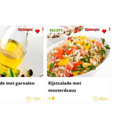
RECEPT
ade met garnalen
Rijstsalade met
mosterdsaus
4
10m
40m