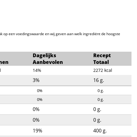
k op een voedingswaarde en wij geven aan welk ingrediënt de hoogste
Dagelijks
Recept
nen
Aanbevolen
Totaal
l
14%
2272
kcal
3%
16
g.
0%
0
g.
0%
0
g.
0%
0
g.
0%
0
g.
19%
400
g.