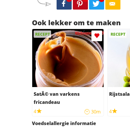
Ook lekker om te maken
RECEPT
RECEPT
SatÃ© van varkens
Rijstsal
fricandeau
4
4
30m
Voedselallergie informatie