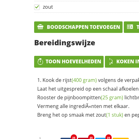
zout
BOODSCHAPPEN TOEVOEGEN
T
Bereidingswijze
TOON HOEVEELHEDEN
KOKEN I
Kook de
rijst
(400 gram)
volgens de verpak
Laat het uitgespreid op een schaal afkoelen
Rooster de
pijnboompitten
(25 gram)
lichtb
Vermeng alle ingrediÃ«nten met elkaar.
Breng het op smaak met
zout
(1 stuk)
en
pe
25
25
25