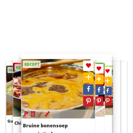
RECEPT
RECEPT
RECEPT
RECEPT
RECEPT
Guacamole
Pruimentaart met kaneel
Chili con carne
Sushi rijstsalade
Bruine bonensoep
maaltijdsalade