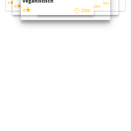
veganistisch
4
4
5m
55m
4
4
45m
40m
4
20m