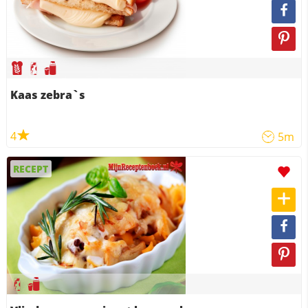
Kaas zebra`s
4
5m
RECEPT