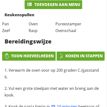
TOEVOEGEN AAN MENU
Keukenspullen
Pan
Oven
Pureestamper
Zeef
Rasp
Ovenschaal
Bereidingswijze
TOON HOEVEELHEDEN
KOKEN IN STAPPEN
Verwarm de oven voor op 200 graden C./gasstand
6.
Vul een grote steelpan met water en breng aan de
kook.
Kook de pasta hierin in
10 minuten
beetgaar of