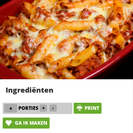
Ingrediënten
PORTIES
+
-
PRINT
GA IK MAKEN