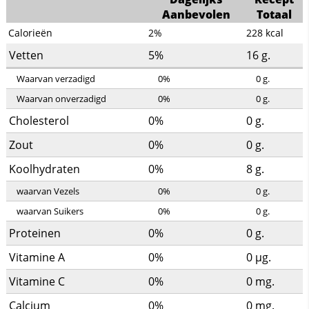
Aanbevolen
Totaal
Calorieën
2%
228
kcal
Vetten
5%
16
g.
Waarvan verzadigd
0%
0
g.
Waarvan onverzadigd
0%
0
g.
Cholesterol
0%
0
g.
Zout
0%
0
g.
Koolhydraten
0%
8
g.
waarvan Vezels
0%
0
g.
waarvan Suikers
0%
0
g.
Proteinen
0%
0
g.
Vitamine A
0%
0
µg.
Vitamine C
0%
0
mg.
Calcium
0%
0
mg.