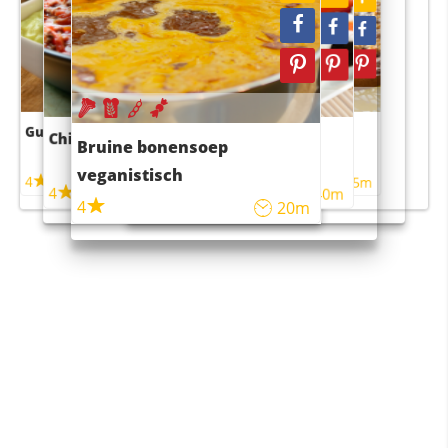
Guacamole
Pruimentaart met kaneel
Chili con carne
Sushi rijstsalade
Bruine bonensoep
maaltijdsalade
veganistisch
4
4
5m
55m
4
4
45m
40m
4
20m