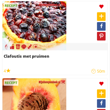
RECEPT
Clafoutis met pruimen
4
50m
RECEPT