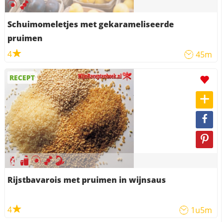
Schuimomeletjes met gekarameliseerde
pruimen
4
45m
RECEPT
Rijstbavarois met pruimen in wijnsaus
4
1u5m