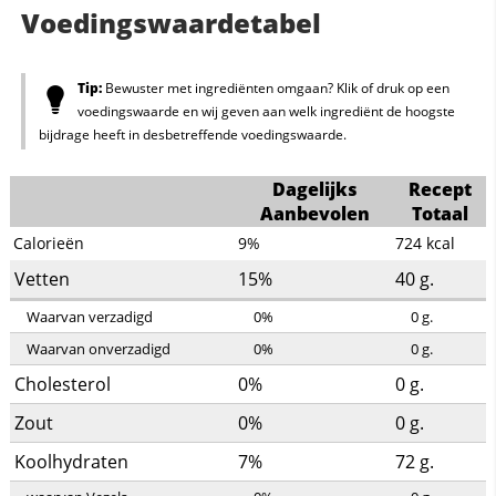
Voedingswaardetabel
Tip:
Bewuster met ingrediënten omgaan? Klik of druk op een
voedingswaarde en wij geven aan welk ingrediënt de hoogste
bijdrage heeft in desbetreffende voedingswaarde.
Dagelijks
Recept
Aanbevolen
Totaal
Calorieën
9%
724
kcal
Vetten
15%
40
g.
Waarvan verzadigd
0%
0
g.
Waarvan onverzadigd
0%
0
g.
Cholesterol
0%
0
g.
Zout
0%
0
g.
Koolhydraten
7%
72
g.