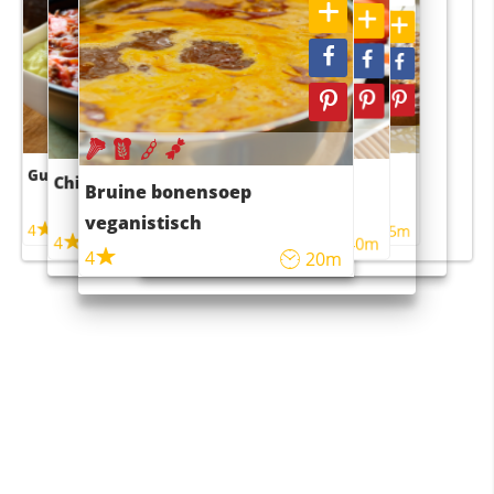
Guacamole
Pruimentaart met kaneel
Chili con carne
Sushi rijstsalade
Bruine bonensoep
maaltijdsalade
veganistisch
4
4
5m
55m
4
4
45m
40m
4
20m