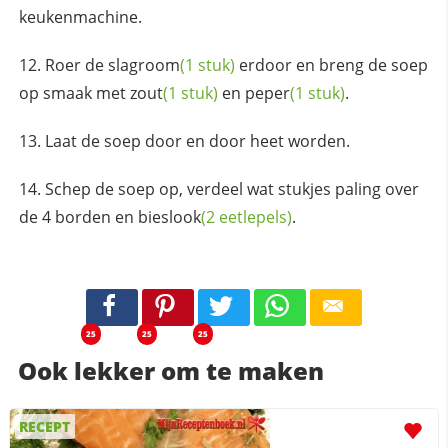
keukenmachine.
Roer de
slagroom
(1 stuk)
erdoor en breng de soep
op smaak met
zout
(1 stuk)
en
peper
(1 stuk)
.
Laat de soep door en door heet worden.
Schep de soep op, verdeel wat stukjes paling over
de 4 borden en
bieslook
(2 eetlepels)
.
25
25
25
Ook lekker om te maken
RECEPT