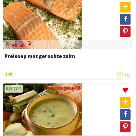
Preisoep met gerookte zalm
4
1u
RECEPT