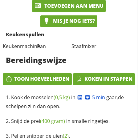
TOEVOEGEN AAN MENU
MIS JE NOG IETS?
Keukenspullen
Keukenmachine
Pan
Staafmixer
Bereidingswijze
TOON HOEVEELHEDEN
KOKEN IN STAPPEN
Kook de
mosselen
(0,5 kg)
in
5 min
gaar,de
schelpen zijn dan open.
Snijd de
prei
(400 gram)
in smalle ringetjes.
Pel en snipper de
uien
(2)
.