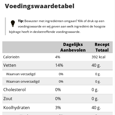
Voedingswaardetabel
Tip:
Bewuster met ingrediënten omgaan? Klik of druk op een
voedingswaarde en wij geven aan welk ingrediënt de hoogste
bijdrage heeft in desbetreffende voedingswaarde.
Dagelijks
Recept
Aanbevolen
Totaal
Calorieën
4%
392
kcal
Vetten
14%
40
g.
Waarvan verzadigd
0%
0
g.
Waarvan onverzadigd
0%
0
g.
Cholesterol
0%
0
g.
Zout
0%
0
g.
Koolhydraten
3%
40
g.