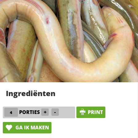
Ingrediënten
PORTIES
+
-
PRINT
GA IK MAKEN