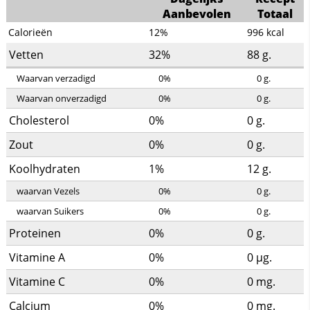
Aanbevolen
Totaal
Calorieën
12%
996
kcal
Vetten
32%
88
g.
Waarvan verzadigd
0%
0
g.
Waarvan onverzadigd
0%
0
g.
Cholesterol
0%
0
g.
Zout
0%
0
g.
Koolhydraten
1%
12
g.
waarvan Vezels
0%
0
g.
waarvan Suikers
0%
0
g.
Proteinen
0%
0
g.
Vitamine A
0%
0
µg.
Vitamine C
0%
0
mg.
Calcium
0%
0
mg.