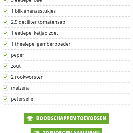
3 eetlepel olie
1 blik ananasstukjes
2.5 deciliter tomatensap
1 eetlepel ketjap zoet
1 theelepel gemberpoeder
peper
zout
2 rookworsten
maizena
peterselie
BOODSCHAPPEN TOEVOEGEN
TOEVOEGEN AAN MENU