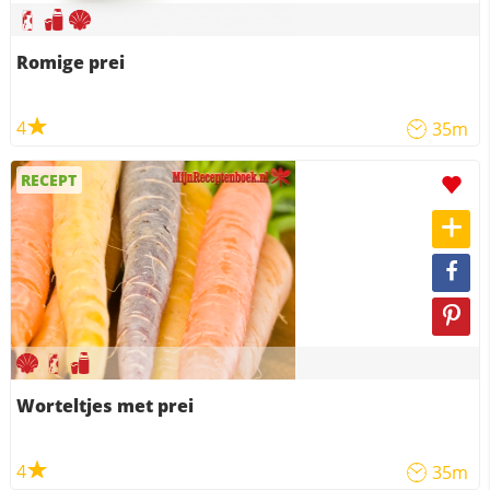
Romige prei
4
35m
RECEPT
Worteltjes met prei
4
35m