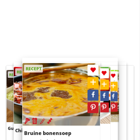
RECEPT
RECEPT
RECEPT
RECEPT
RECEPT
Guacamole
Pruimentaart met kaneel
Chili con carne
Sushi rijstsalade
Bruine bonensoep
maaltijdsalade