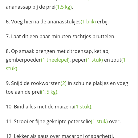
ananassap bij de
prei
(1.5 kg)
.
Voeg hierna de
ananasstukjes
(1 blik)
erbij.
Laat dit een paar minuten zachtjes pruttelen.
Op smaak brengen met citroensap, ketjap,
gemberpoeder
(1 theelepel)
,
peper
(1 stuk)
en
zout
(1
stuk)
.
Snijd de
rookworsten
(2)
in schuine plakjes en voeg
toe aan de
prei
(1.5 kg)
.
Bind alles met de
maizena
(1 stuk)
.
Strooi er fijne geknipte
peterselie
(1 stuk)
over.
Lekker als saus over macaroni of spaghetti.