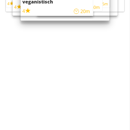
veganistisch
4
4
5m
55m
4
4
45m
40m
4
20m