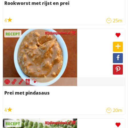
Rookworst met rijst en prei
4
25m
RECEPT
Prei met pindasaus
4
20m
RECEPT