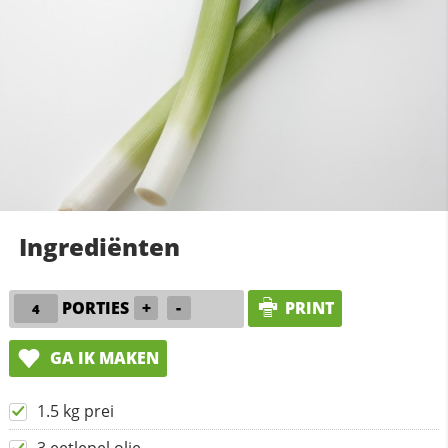
Ingrediënten
PORTIES
+
-
PRINT
GA IK MAKEN
1.5 kg prei