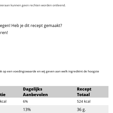
, hieraan kunnen geen rechten worden ontleend.
egen! Heb je dit recept gemaakt?
ren!
k op een voedingswaarde en wij geven aan welk ingrediënt de hoogste
Dagelijks
Recept
tie
Aanbevolen
Totaal
kcal
6%
524
kcal
13%
36
g.