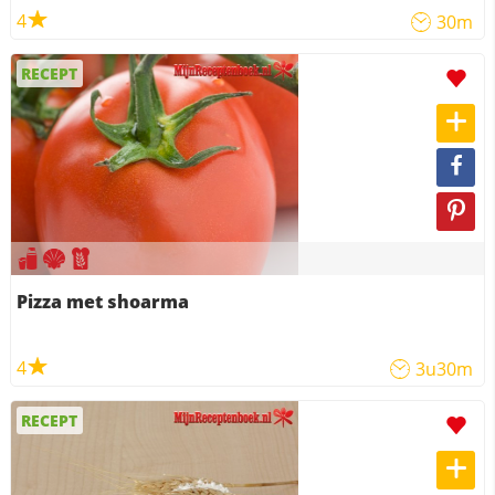
4
30m
RECEPT
Pizza met shoarma
4
3u30m
RECEPT