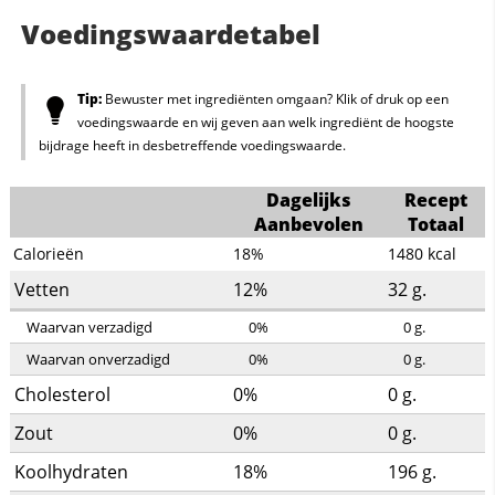
Voedingswaardetabel
Tip:
Bewuster met ingrediënten omgaan? Klik of druk op een
voedingswaarde en wij geven aan welk ingrediënt de hoogste
bijdrage heeft in desbetreffende voedingswaarde.
Dagelijks
Recept
Aanbevolen
Totaal
Calorieën
18%
1480
kcal
Vetten
12%
32
g.
Waarvan verzadigd
0%
0
g.
Waarvan onverzadigd
0%
0
g.
Cholesterol
0%
0
g.
Zout
0%
0
g.
Koolhydraten
18%
196
g.