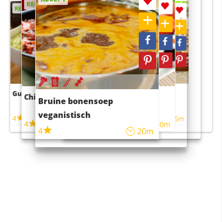
RECEPT
RECEPT
RECEPT
RECEPT
Guacamole
Pruimentaart met kaneel
Chili con carne
Sushi rijstsalade
Bruine bonensoep
maaltijdsalade
veganistisch
4
4
5m
55m
4
4
45m
40m
4
20m