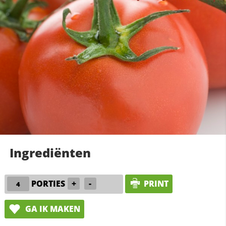
Ingrediënten
PORTIES
+
-
PRINT
GA IK MAKEN