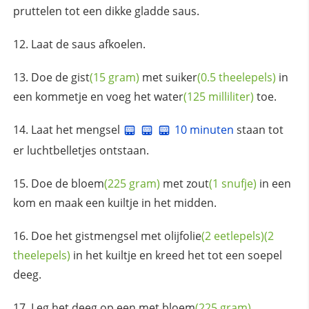
pruttelen tot een dikke gladde saus.
Laat de saus afkoelen.
Doe de
gist
(15 gram)
met
suiker
(0.5 theelepels)
in
een kommetje en voeg het
water
(125 milliliter)
toe.
Laat het mengsel
10 minuten
staan tot
er luchtbelletjes ontstaan.
Doe de
bloem
(225 gram)
met
zout
(1 snufje)
in een
kom en maak een kuiltje in het midden.
Doe het gistmengsel met
olijfolie
(2 eetlepels)
(2
theelepels)
in het kuiltje en kreed het tot een soepel
deeg.
Leg het deeg op een met
bloem
(225 gram)