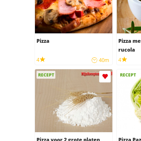
Pizza
Pizza me
rucola
4
4
40m
RECEPT
RECEPT
Pizza voor 2 grote platen
Pizza Paz