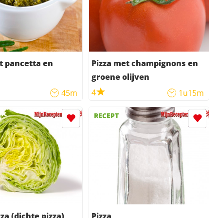
t pancetta en
Pizza met champignons en
groene olijven
4
45m
1u15m
RECEPT
za (dichte pizza)
Pizza