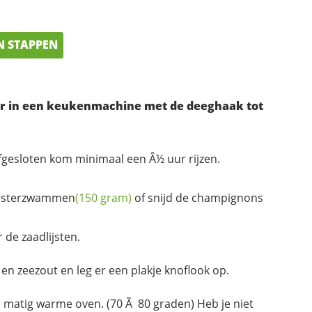
N STAPPEN
ater in een keukenmachine met de deeghaak tot
fgesloten kom minimaal een Â½ uur rijzen.
esterzwammen
(150 gram)
of snijd de champignons
 de zaadlijsten.
en zeezout en leg er een plakje knoflook op.
 matig warme oven. (70 Ã 80 graden) Heb je niet