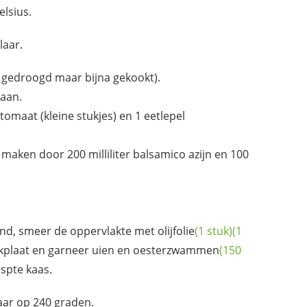
elsius.
laar.
t gedroogd maar bijna gekookt).
 aan.
tomaat (kleine stukjes) en 1 eetlepel
 maken door 200 milliliter balsamico azijn en 100
rond, smeer de oppervlakte met
olijfolie
(1 stuk)
(1
akplaat en garneer uien en
oesterzwammen
(150
spte kaas.
ar op 240 graden.