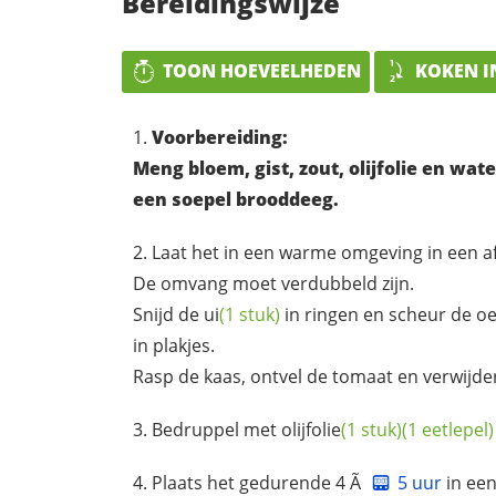
Bereidingswijze
TOON HOEVEELHEDEN
KOKEN I
Voorbereiding:
Meng bloem, gist, zout, olijfolie en w
een soepel brooddeeg.
Laat het in een warme omgeving in een a
De omvang moet verdubbeld zijn.
Snijd de
ui
(1 stuk)
in ringen en scheur de
o
in plakjes.
Rasp de kaas, ontvel de tomaat en verwijder
Bedruppel met
olijfolie
(1 stuk)
(1 eetlepel)
Plaats het gedurende 4 Ã
5 uur
in een