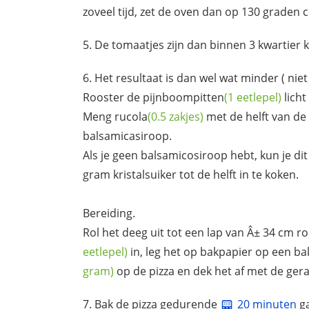
zoveel tijd, zet de oven dan op 130 graden c
De tomaatjes zijn dan binnen 3 kwartier k
Het resultaat is dan wel wat minder ( nie
Rooster de
pijnboompitten
(1 eetlepel)
licht
Meng
rucola
(0.5 zakjes)
met de helft van de 
balsamicasiroop.
Als je geen balsamicosiroop hebt, kun je dit
gram kristalsuiker tot de helft in te koken.
Bereiding.
Rol het deeg uit tot een lap van Â± 34 cm 
eetlepel)
in, leg het op bakpapier op een b
gram)
op de pizza en dek het af met de gera
Bak de pizza gedurende
20 minuten
ga