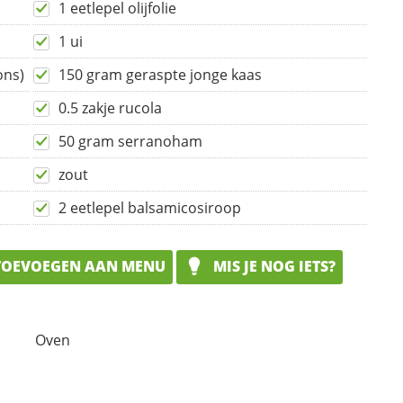
1 eetlepel olijfolie
1 ui
ons)
150 gram geraspte jonge kaas
0.5 zakje rucola
50 gram serranoham
zout
2 eetlepel balsamicosiroop
OEVOEGEN AAN MENU
MIS JE NOG IETS?
Oven