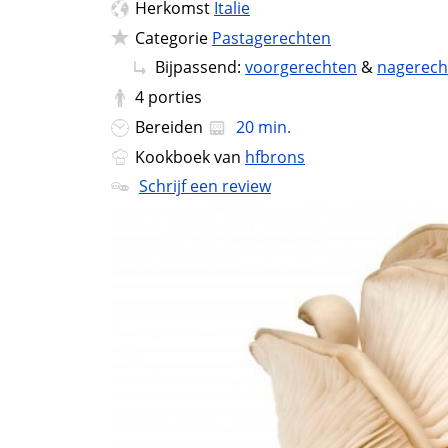
Herkomst
Italie
Categorie
Pastagerechten
Bijpassend:
voorgerechten
&
nagerech
4
porties
Bereiden
20 min.
Kookboek van
hfbrons
Schrijf een review