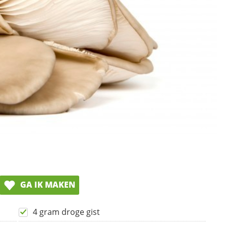
GA IK MAKEN
4 gram droge gist