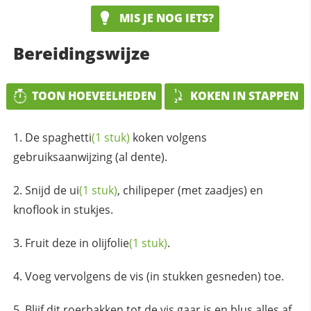
MIS JE NOG IETS?
Bereidingswijze
TOON HOEVEELHEDEN
KOKEN IN STAPPEN
De
spaghetti
(1 stuk)
koken volgens
gebruiksaanwijzing (al dente).
Snijd de
ui
(1 stuk)
, chilipeper (met zaadjes) en
knoflook in stukjes.
Fruit deze in
olijfolie
(1 stuk)
.
Voeg vervolgens de vis (in stukken gesneden) toe.
Blijf dit roerbakken tot de vis gaar is en blus alles af