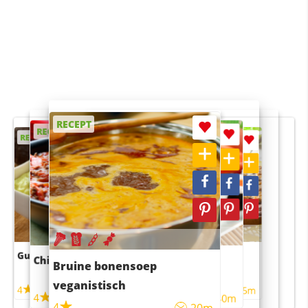
RECEPT
RECEPT
RECEPT
RECEPT
RECEPT
Guacamole
Pruimentaart met kaneel
Chili con carne
Sushi rijstsalade
Bruine bonensoep
maaltijdsalade
veganistisch
4
4
5m
55m
4
4
45m
40m
4
20m