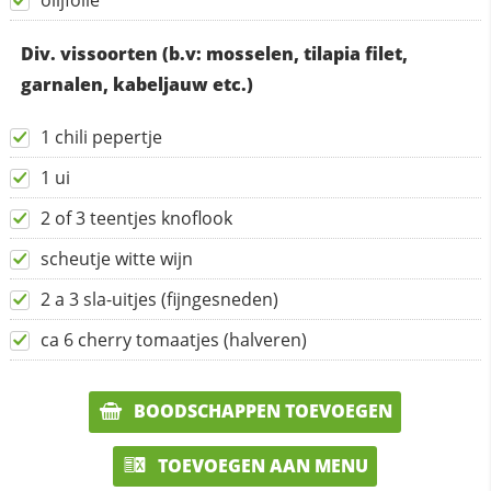
olijfolie
Div. vissoorten (b.v: mosselen, tilapia filet,
garnalen, kabeljauw etc.)
1 chili pepertje
1 ui
2 of 3 teentjes knoflook
scheutje witte wijn
2 a 3 sla-uitjes (fijngesneden)
ca 6 cherry tomaatjes (halveren)
BOODSCHAPPEN TOEVOEGEN
TOEVOEGEN AAN MENU