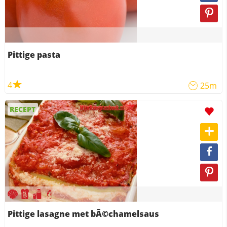
Pittige pasta
4
25m
RECEPT
Pittige lasagne met bÃ©chamelsaus