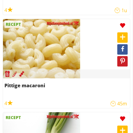
4
1u
RECEPT
Pittige macaroni
4
45m
RECEPT