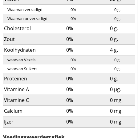
Waarvan verzadigd
0%
0
g.
Waarvan onverzadigd
0%
0
g.
Cholesterol
0%
0
g.
Zout
0%
0
g.
Koolhydraten
0%
4
g.
waarvan Vezels
0%
0
g.
waarvan Suikers
0%
0
g.
Proteinen
0%
0
g.
Vitamine A
0%
0
µg.
Vitamine C
0%
0
mg.
Calcium
0%
0
mg.
Ijzer
0%
0
mg.
Voedingswaardegrafiek