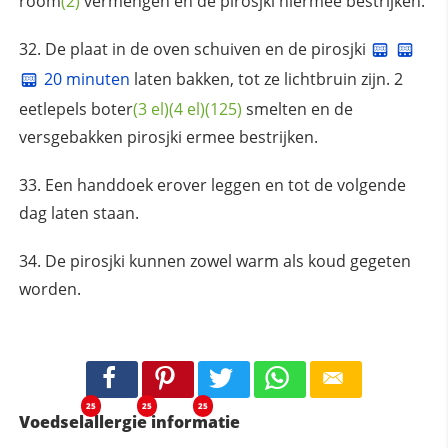
room
(2)
vermengen en de pirosjki hiermee bestrijken.
De plaat in de oven schuiven en de pirosjki
20 minuten
laten bakken, tot ze lichtbruin zijn. 2
eetlepels
boter
(3 el)
(4 el)
(125)
smelten en de
versgebakken pirosjki ermee bestrijken.
Een handdoek erover leggen en tot de volgende
dag laten staan.
De pirosjki kunnen zowel warm als koud gegeten
worden.
25
25
25
Voedselallergie informatie