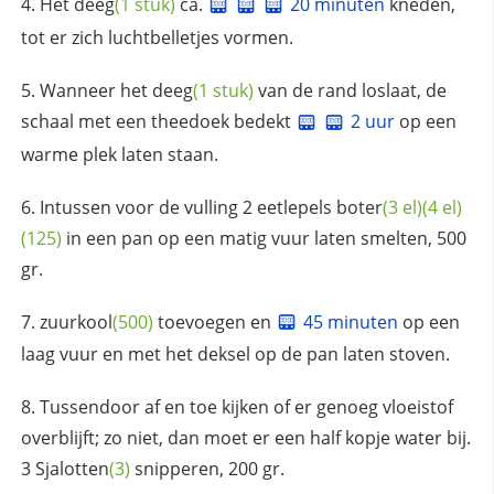
Het
deeg
(1 stuk)
ca.
20 minuten
kneden,
tot er zich luchtbelletjes vormen.
Wanneer het
deeg
(1 stuk)
van de rand loslaat, de
schaal met een theedoek bedekt
2 uur
op een
warme plek laten staan.
Intussen voor de vulling 2 eetlepels
boter
(3 el)
(4 el)
(125)
in een pan op een matig vuur laten smelten, 500
gr.
zuurkool
(500)
toevoegen en
45 minuten
op een
laag vuur en met het deksel op de pan laten stoven.
Tussendoor af en toe kijken of er genoeg vloeistof
overblijft; zo niet, dan moet er een half kopje water bij.
3
Sjalotten
(3)
snipperen, 200 gr.