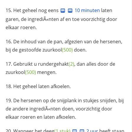
Het geheel nog eens
10 minuten
laten
garen, de ingrediÃ«nten af en toe voorzichtig door
elkaar roeren.
De inhoud van de pan, afgezien van de hersenen,
bij de gestoofde
zuurkool
(500)
doen.
Gebruikt u
rundergehakt
(2)
, dan alles door de
zuurkool
(500)
mengen.
Het geheel laten afkoelen.
De hersenen op de snijplank in stukjes snijden, bij
de andere ingrediÃ«nten doen, voorzichtig door
elkaar roeren en laten afkoelen.
Wanneer het
deeg
(1 stuk)
2 uur
heeft staan