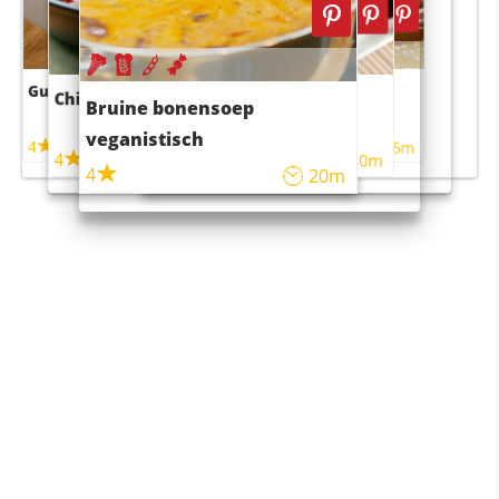
Guacamole
Pruimentaart met kaneel
Chili con carne
Sushi rijstsalade
Bruine bonensoep
maaltijdsalade
veganistisch
4
4
5m
55m
4
4
45m
40m
4
20m