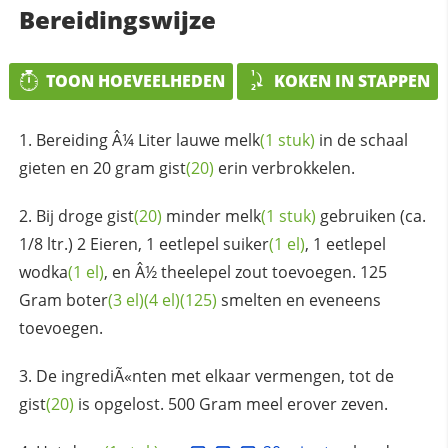
Bereidingswijze
TOON HOEVEELHEDEN
KOKEN IN STAPPEN
Bereiding Â¼ Liter lauwe
melk
(1 stuk)
in de schaal
gieten en 20 gram
gist
(20)
erin verbrokkelen.
Bij droge
gist
(20)
minder
melk
(1 stuk)
gebruiken (ca.
1/8 ltr.) 2 Eieren, 1 eetlepel
suiker
(1 el)
, 1 eetlepel
wodka
(1 el)
, en Â½ theelepel zout toevoegen. 125
Gram
boter
(3 el)
(4 el)
(125)
smelten en eveneens
toevoegen.
De ingrediÃ«nten met elkaar vermengen, tot de
gist
(20)
is opgelost. 500 Gram meel erover zeven.