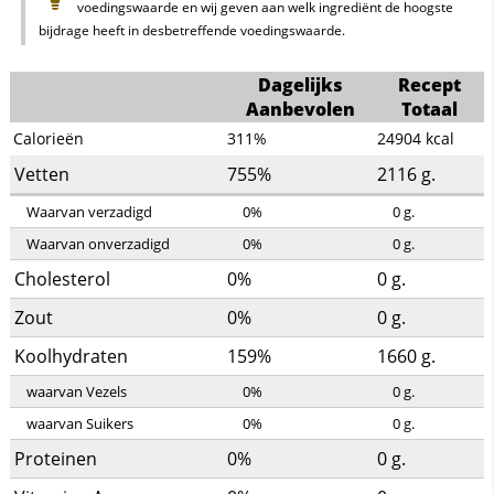
voedingswaarde en wij geven aan welk ingrediënt de hoogste
bijdrage heeft in desbetreffende voedingswaarde.
Dagelijks
Recept
Aanbevolen
Totaal
Calorieën
311%
24904
kcal
Vetten
755%
2116
g.
Waarvan verzadigd
0%
0
g.
Waarvan onverzadigd
0%
0
g.
Cholesterol
0%
0
g.
Zout
0%
0
g.
Koolhydraten
159%
1660
g.
waarvan Vezels
0%
0
g.
waarvan Suikers
0%
0
g.
Proteinen
0%
0
g.