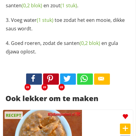
santen
(0,2 blok)
en
zout
(1 stuk)
.
Voeg
water
(1 stuk)
toe zodat het een mooie, dikke
saus wordt.
Goed roeren, zodat de
santen
(0,2 blok)
en gula
djawa oplost.
25
25
25
Ook lekker om te maken
RECEPT