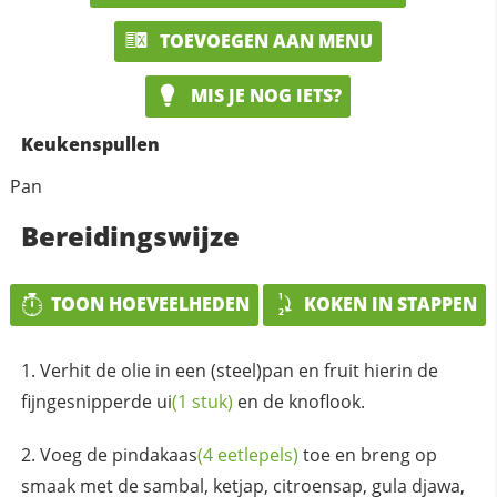
TOEVOEGEN AAN MENU
MIS JE NOG IETS?
Keukenspullen
Pan
Bereidingswijze
TOON HOEVEELHEDEN
KOKEN IN STAPPEN
Verhit de olie in een (steel)pan en fruit hierin de
fijngesnipperde
ui
(1 stuk)
en de knoflook.
Voeg de
pindakaas
(4 eetlepels)
toe en breng op
smaak met de sambal, ketjap, citroensap, gula djawa,