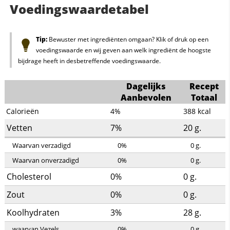
Voedingswaardetabel
Tip:
Bewuster met ingrediënten omgaan? Klik of druk op een
voedingswaarde en wij geven aan welk ingrediënt de hoogste
bijdrage heeft in desbetreffende voedingswaarde.
Dagelijks
Recept
Aanbevolen
Totaal
Calorieën
4%
388
kcal
Vetten
7%
20
g.
Waarvan verzadigd
0%
0
g.
Waarvan onverzadigd
0%
0
g.
Cholesterol
0%
0
g.
Zout
0%
0
g.
Koolhydraten
3%
28
g.
waarvan Vezels
0%
0
g.