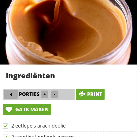
Ingrediënten
PORTIES
+
-
PRINT
GA IK MAKEN
2 eetlepels arachideolie