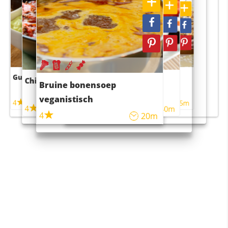
Guacamole
Pruimentaart met kaneel
Chili con carne
Sushi rijstsalade
Bruine bonensoep
maaltijdsalade
veganistisch
4
4
5m
55m
4
4
45m
40m
4
20m