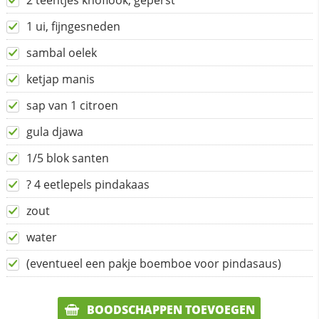
2 teentjes knoflook, geperst
1 ui, fijngesneden
sambal oelek
ketjap manis
sap van 1 citroen
gula djawa
1/5 blok santen
? 4 eetlepels pindakaas
zout
water
(eventueel een pakje boemboe voor pindasaus)
BOODSCHAPPEN TOEVOEGEN