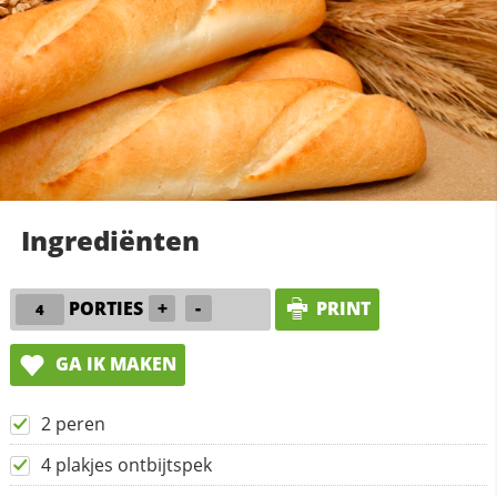
Ingrediënten
PORTIES
+
-
PRINT
GA IK MAKEN
2 peren
4 plakjes ontbijtspek