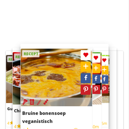
RECEPT
RECEPT
RECEPT
RECEPT
RECEPT
Guacamole
Pruimentaart met kaneel
Chili con carne
Sushi rijstsalade
Bruine bonensoep
maaltijdsalade
veganistisch
4
4
5m
55m
4
4
45m
40m