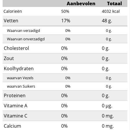
Aanbevolen
Totaal
Calorieën
50%
4032
kcal
Vetten
17%
48
g.
Waarvan verzadigd
0%
0
g.
Waarvan onverzadigd
0%
0
g.
Cholesterol
0%
0
g.
Zout
0%
0
g.
Koolhydraten
0%
0
g.
waarvan Vezels
0%
0
g.
waarvan Suikers
0%
0
g.
Proteinen
0%
0
g.
Vitamine A
0%
0
µg.
Vitamine C
0%
0
mg.
Calcium
0%
0
mg.