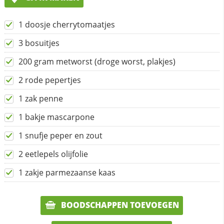
1 doosje cherrytomaatjes
3 bosuitjes
200 gram metworst (droge worst, plakjes)
2 rode pepertjes
1 zak penne
1 bakje mascarpone
1 snufje peper en zout
2 eetlepels olijfolie
1 zakje parmezaanse kaas
BOODSCHAPPEN TOEVOEGEN