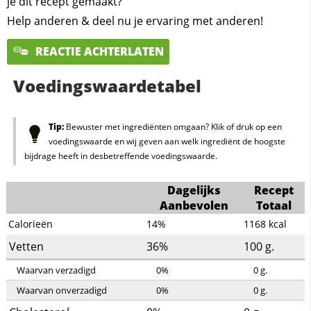
je dit recept gemaakt?
Help anderen & deel nu je ervaring met anderen!
REACTIE ACHTERLATEN
Voedingswaardetabel
Tip:
Bewuster met ingrediënten omgaan? Klik of druk op een
voedingswaarde en wij geven aan welk ingrediënt de hoogste
bijdrage heeft in desbetreffende voedingswaarde.
Dagelijks
Recept
Aanbevolen
Totaal
Calorieën
14%
1168
kcal
Vetten
36%
100
g.
Waarvan verzadigd
0%
0
g.
Waarvan onverzadigd
0%
0
g.