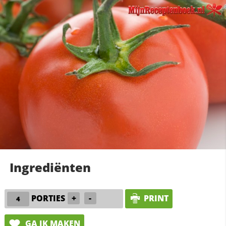
Ingrediënten
PORTIES
+
-
PRINT
GA IK MAKEN