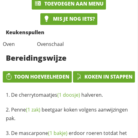
TOEVOEGEN AAN MENU
MIS JE NOG IETS?
Keukenspullen
Oven
Ovenschaal
Bereidingswijze
TOON HOEVEELHEDEN
KOKEN IN STAPPEN
De
cherrytomaatjes
(1 doosje)
halveren.
Penne
(1 zak)
beetgaar koken volgens aanwijzingen
pak.
De
mascarpone
(1 bakje)
erdoor roeren totdat het