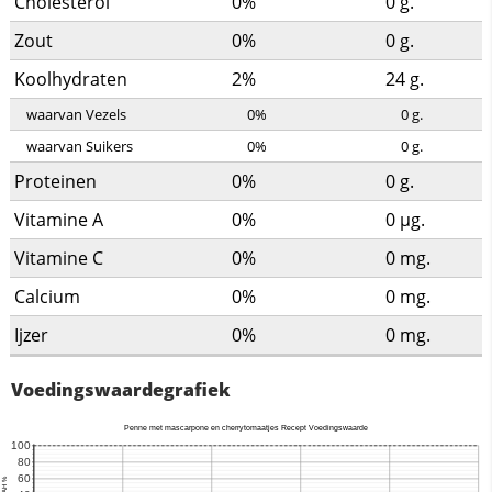
Cholesterol
0%
0
g.
Zout
0%
0
g.
Koolhydraten
2%
24
g.
waarvan Vezels
0%
0
g.
waarvan Suikers
0%
0
g.
Proteinen
0%
0
g.
Vitamine A
0%
0
µg.
Vitamine C
0%
0
mg.
Calcium
0%
0
mg.
Ijzer
0%
0
mg.
Voedingswaardegrafiek