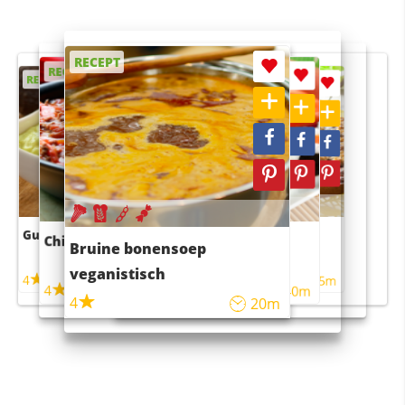
RECEPT
RECEPT
RECEPT
RECEPT
RECEPT
Guacamole
Pruimentaart met kaneel
Chili con carne
Sushi rijstsalade
Bruine bonensoep
maaltijdsalade
veganistisch
4
4
5m
55m
4
4
45m
40m
4
20m