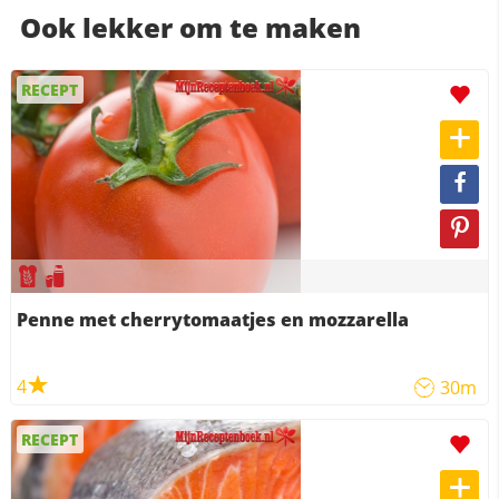
Ook lekker om te maken
RECEPT
Penne met cherrytomaatjes en mozzarella
4
30m
RECEPT