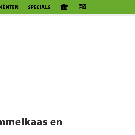
DIËNTEN
SPECIALS
immelkaas en