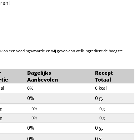
ren!
k op een voedingswaarde en wij geven aan welk ingrediënt de hoogste
r
Dagelijks
Recept
rtie
Aanbevolen
Totaal
cal
0%
0
kcal
.
0%
0
g.
g.
0%
0
g.
g.
0%
0
g.
.
0%
0
g.
.
0%
0
g.