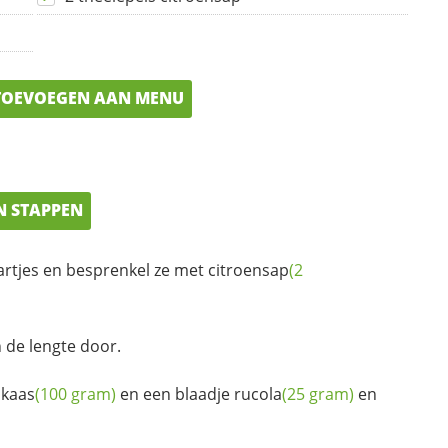
OEVOEGEN AAN MENU
N STAPPEN
partjes en besprenkel ze met
citroensap
(2
 de lengte door.
kaas
(100 gram)
en een blaadje
rucola
(25 gram)
en