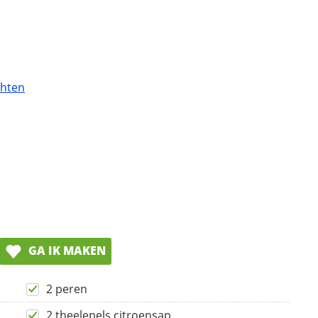
chten
GA IK MAKEN
2 peren
2 theelepels citroensap