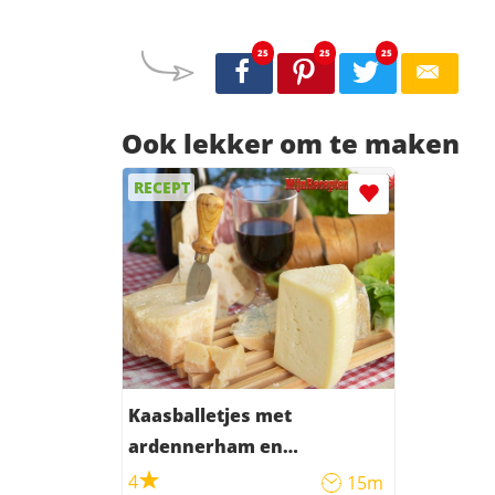
25
25
25
Ook lekker om te maken
RECEPT
Kaasballetjes met
ardennerham en
amandelen
4
15m