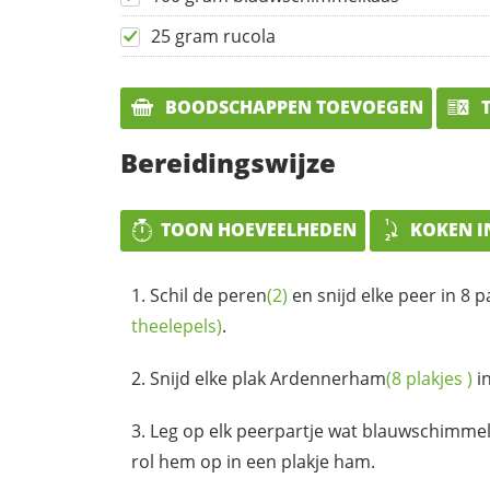
25 gram rucola
BOODSCHAPPEN TOEVOEGEN
T
Bereidingswijze
TOON HOEVEELHEDEN
KOKEN I
Schil de
peren
(2)
en snijd elke peer in 8 
theelepels)
.
Snijd elke plak
Ardennerham
(8
plakjes
)
in
Leg op elk peerpartje wat
blauwschimmel
rol hem op in een plakje ham.