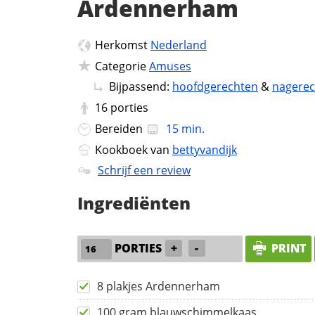
Ardennerham
Herkomst
Nederland
Categorie
Amuses
Bijpassend:
hoofdgerechten
&
nagere
16
porties
Bereiden
15 min.
Kookboek van
bettyvandijk
Schrijf een review
Ingrediënten
PORTIES
+
-
PRINT
8 plakjes Ardennerham
100 gram blauwschimmelkaas