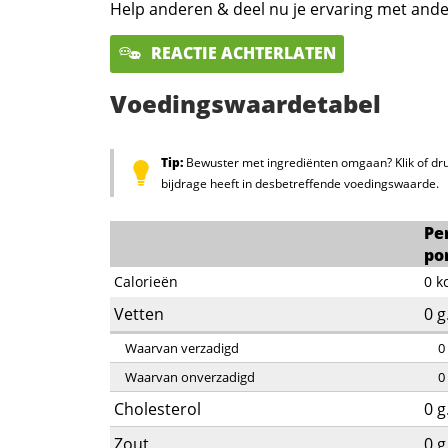
Help anderen & deel nu je ervaring met ande
REACTIE ACHTERLATEN
Voedingswaardetabel
Tip:
Bewuster met ingrediënten omgaan? Klik of dru
bijdrage heeft in desbetreffende voedingswaarde.
Pe
po
Calorieën
0
k
Vetten
0
g
Waarvan verzadigd
0
Waarvan onverzadigd
0
Cholesterol
0
g
Zout
0
g