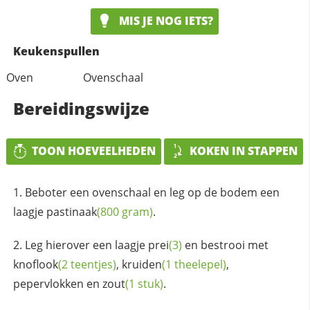
MIS JE NOG IETS?
Keukenspullen
Oven
Ovenschaal
Bereidingswijze
TOON HOEVEELHEDEN
KOKEN IN STAPPEN
Beboter een ovenschaal en leg op de bodem een
laagje
pastinaak
(800 gram)
.
Leg hierover een laagje
prei
(3)
en bestrooi met
knoflook
(2 teentjes)
,
kruiden
(1 theelepel)
,
pepervlokken en
zout
(1 stuk)
.