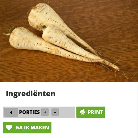
Ingrediënten
PORTIES
+
-
PRINT
GA IK MAKEN