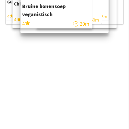
Guacamole
Pruimentaart met kaneel
Chili con carne
Sushi rijstsalade
Bruine bonensoep
maaltijdsalade
veganistisch
4
4
5m
55m
4
4
45m
40m
4
20m