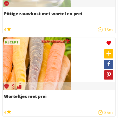
Pittige rauwkost met wortel en prei
4
15m
RECEPT
Worteltjes met prei
4
35m