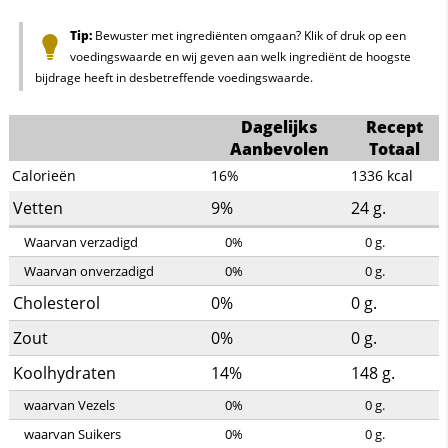
Tip:
Bewuster met ingrediënten omgaan? Klik of druk op een
voedingswaarde en wij geven aan welk ingrediënt de hoogste
bijdrage heeft in desbetreffende voedingswaarde.
Dagelijks
Recept
Aanbevolen
Totaal
Calorieën
16%
1336
kcal
Vetten
9%
24
g.
Waarvan verzadigd
0%
0
g.
Waarvan onverzadigd
0%
0
g.
Cholesterol
0%
0
g.
Zout
0%
0
g.
Koolhydraten
14%
148
g.
waarvan Vezels
0%
0
g.
waarvan Suikers
0%
0
g.