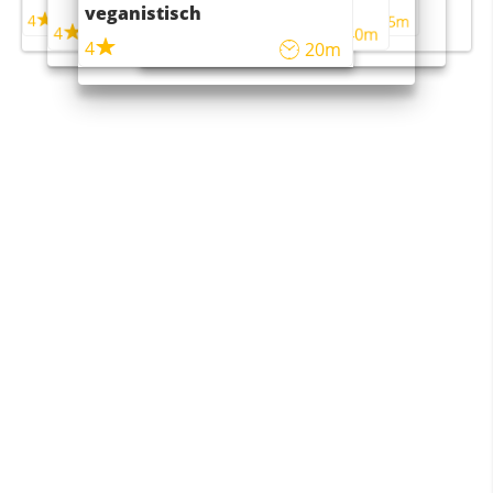
maaltijdsalade
veganistisch
4
4
5m
55m
4
4
45m
40m
4
20m