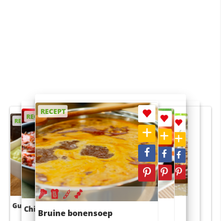
RECEPT
RECEPT
RECEPT
RECEPT
RECEPT
Guacamole
Pruimentaart met kaneel
Chili con carne
Sushi rijstsalade
Bruine bonensoep