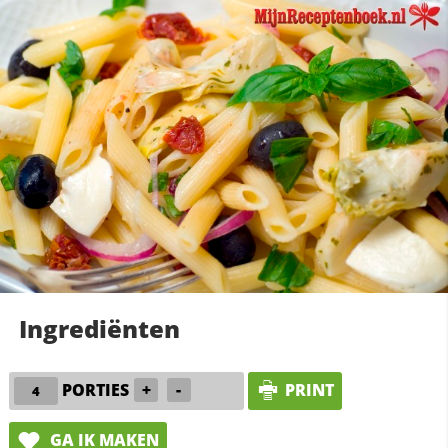
Ingrediënten
PORTIES
+
-
PRINT
GA IK MAKEN