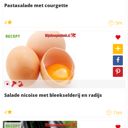
Pastasalade met courgette
4
5m
RECEPT
Salade nicoise met bleekselderij en radijs
4
15m
RECEPT