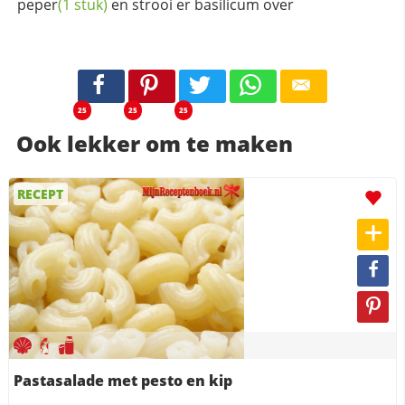
peper
(1 stuk)
en strooi er basilicum over
25
25
25
Ook lekker om te maken
RECEPT
Pastasalade met pesto en kip