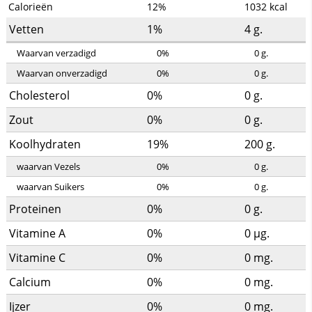
Calorieën
12%
1032
kcal
Vetten
1%
4
g.
Waarvan verzadigd
0%
0
g.
Waarvan onverzadigd
0%
0
g.
Cholesterol
0%
0
g.
Zout
0%
0
g.
Koolhydraten
19%
200
g.
waarvan Vezels
0%
0
g.
waarvan Suikers
0%
0
g.
Proteinen
0%
0
g.
Vitamine A
0%
0
µg.
Vitamine C
0%
0
mg.
Calcium
0%
0
mg.
Ijzer
0%
0
mg.