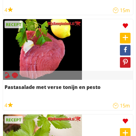
4
15m
RECEPT
Pastasalade met verse tonijn en pesto
4
15m
RECEPT