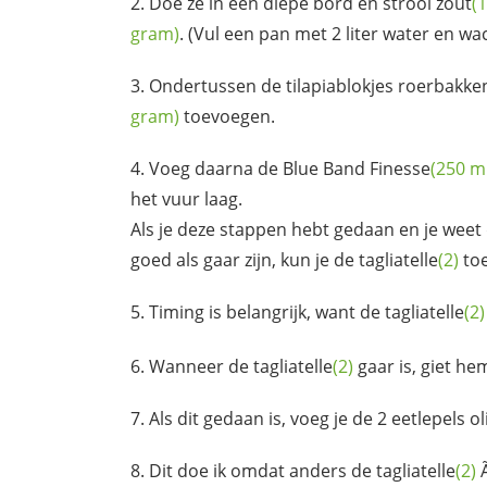
Doe ze in een diepe bord en strooi
zout
(1
gram)
. (Vul een pan met 2 liter water en wa
Ondertussen de tilapiablokjes roerbakk
gram)
toevoegen.
Voeg daarna de
Blue Band Finesse
(250 mil
het vuur laag.
Als je deze stappen hebt gedaan en je weet 
goed als gaar zijn, kun je de
tagliatelle
(2)
to
Timing is belangrijk, want de
tagliatelle
(2)
Wanneer de
tagliatelle
(2)
gaar is, giet he
Als dit gedaan is, voeg je de 2 eetlepels
ol
Dit doe ik omdat anders de
tagliatelle
(2)
Ã