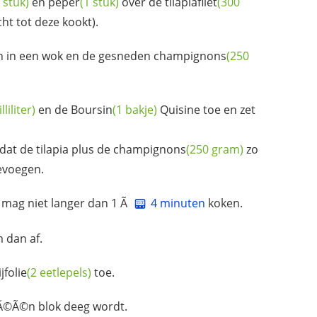
 stuk)
en
peper
(1 stuk)
over de
tilapiafilet
(300
cht tot deze kookt).
en in een wok en de gesneden
champignons
(250
liliter)
en de
Boursin
(1 bakje)
Quisine toe en zet
dat de tilapia plus de
champignons
(250 gram)
zo
evoegen.
mag niet langer dan 1 Ã
4 minuten
koken.
m dan af.
ijfolie
(2 eetlepels)
toe.
©Ã©n blok deeg wordt.