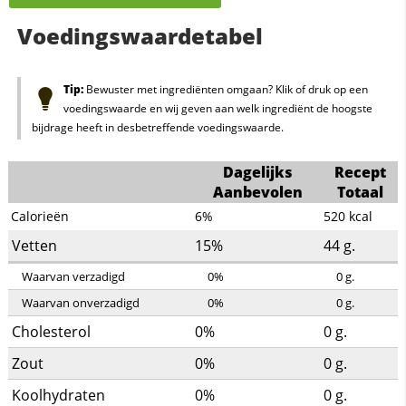
Voedingswaardetabel
Tip:
Bewuster met ingrediënten omgaan? Klik of druk op een
voedingswaarde en wij geven aan welk ingrediënt de hoogste
bijdrage heeft in desbetreffende voedingswaarde.
Dagelijks
Recept
Aanbevolen
Totaal
Calorieën
6%
520
kcal
Vetten
15%
44
g.
Waarvan verzadigd
0%
0
g.
Waarvan onverzadigd
0%
0
g.
Cholesterol
0%
0
g.
Zout
0%
0
g.
Koolhydraten
0%
0
g.