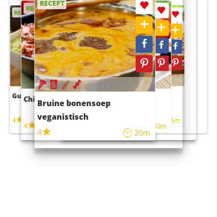
RECEPT
RECEPT
RECEPT
RECEPT
RECEPT
Guacamole
Pruimentaart met kaneel
Chili con carne
Sushi rijstsalade
Bruine bonensoep
maaltijdsalade
veganistisch
4
4
5m
55m
4
4
45m
40m
4
20m