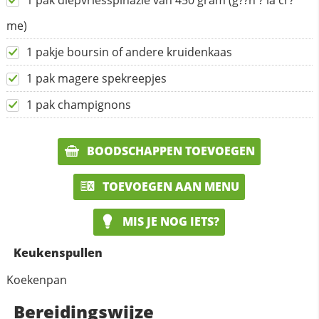
1 pak diepvriesspinazie van 450 gram (g??n ? la cr?
me)
1 pakje boursin of andere kruidenkaas
1 pak magere spekreepjes
1 pak champignons
BOODSCHAPPEN TOEVOEGEN
TOEVOEGEN AAN MENU
MIS JE NOG IETS?
Keukenspullen
Koekenpan
Bereidingswijze