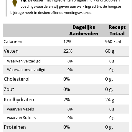
Tip:
Bewuster met ingrediënten omgaan? Klik of druk op een
voedingswaarde en wij geven aan welk ingrediënt de hoogste
bijdrage heeft in desbetreffende voedingswaarde.
Dagelijks
Recept
Aanbevolen
Totaal
Calorieën
12%
960
kcal
Vetten
22%
60
g.
Waarvan verzadigd
0%
0
g.
Waarvan onverzadigd
0%
0
g.
Cholesterol
0%
0
g.
Zout
0%
0
g.
Koolhydraten
2%
24
g.
waarvan Vezels
0%
0
g.
waarvan Suikers
0%
0
g.
Proteinen
0%
0
g.