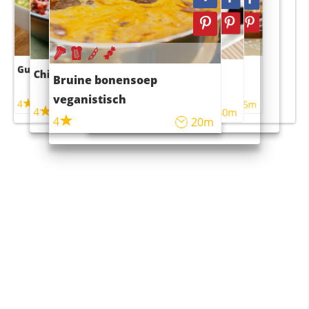
Guacamole
Pruimentaart met kaneel
Chili con carne
Sushi rijstsalade
Bruine bonensoep
maaltijdsalade
veganistisch
4
4
5m
55m
4
4
45m
40m
4
20m