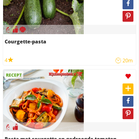
Courgette-pasta
4
20m
RECEPT
Pasta met courgette en gedroogde tomaten