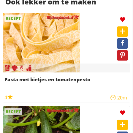
Ook lekker om te maken
RECEPT
Pasta met bietjes en tomatenpesto
4
20m
RECEPT