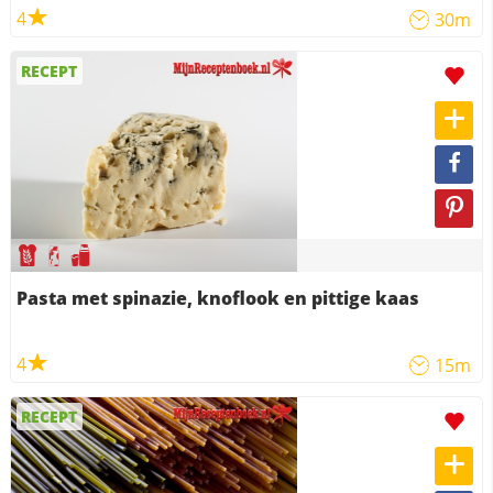
4
30m
RECEPT
Pasta met spinazie, knoflook en pittige kaas
4
15m
RECEPT