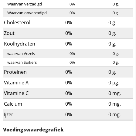
Waarvan verzadigd
0%
0
g.
Waarvan onverzadigd
0%
0
g.
Cholesterol
0%
0
g.
Zout
0%
0
g.
Koolhydraten
0%
0
g.
waarvan Vezels
0%
0
g.
waarvan Suikers
0%
0
g.
Proteinen
0%
0
g.
Vitamine A
0%
0
µg.
Vitamine C
0%
0
mg.
Calcium
0%
0
mg.
Ijzer
0%
0
mg.
Voedingswaardegrafiek