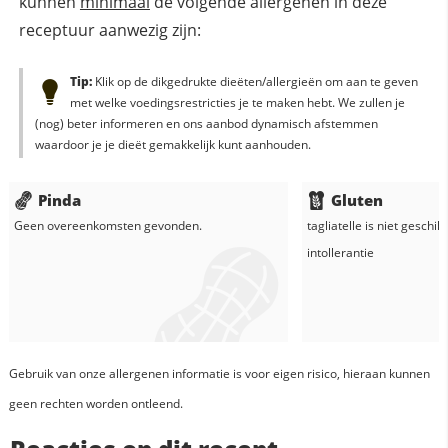
kunnen
minimaal
de volgende allergenen in deze
receptuur aanwezig zijn:
Tip:
Klik op de dikgedrukte dieëten/allergieën om aan te geven
met welke voedingsrestricties je te maken hebt. We zullen je
(nog) beter informeren en ons aanbod dynamisch afstemmen
waardoor je je dieët gemakkelijk kunt aanhouden.
Pinda
Gluten
Geen overeenkomsten gevonden.
tagliatelle
is niet geschik
intollerantie
Gebruik van onze allergenen informatie is voor eigen risico, hieraan kunnen
geen rechten worden ontleend.