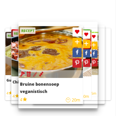
RECEPT
RECEPT
RECEPT
RECEPT
RECEPT
Guacamole
Pruimentaart met kaneel
Chili con carne
Sushi rijstsalade
Bruine bonensoep
maaltijdsalade
veganistisch
4
4
5m
55m
4
4
45m
40m
4
20m