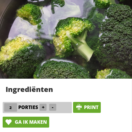
Ingrediënten
PORTIES
+
-
PRINT
GA IK MAKEN