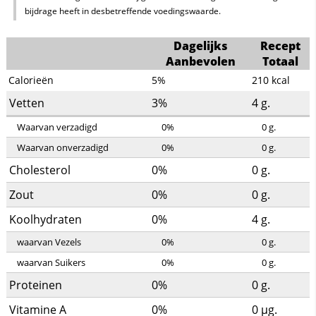
bijdrage heeft in desbetreffende voedingswaarde.
Dagelijks
Recept
Aanbevolen
Totaal
Calorieën
5%
210
kcal
Vetten
3%
4
g.
Waarvan verzadigd
0%
0
g.
Waarvan onverzadigd
0%
0
g.
Cholesterol
0%
0
g.
Zout
0%
0
g.
Koolhydraten
0%
4
g.
waarvan Vezels
0%
0
g.
waarvan Suikers
0%
0
g.
Proteinen
0%
0
g.
Vitamine A
0%
0
µg.