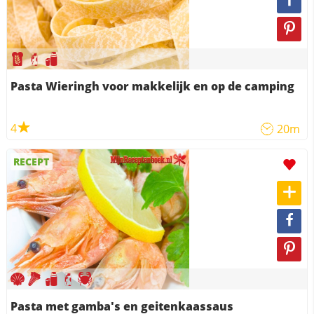
Pasta Wieringh voor makkelijk en op de camping
4
20m
RECEPT
Pasta met gamba's en geitenkaassaus