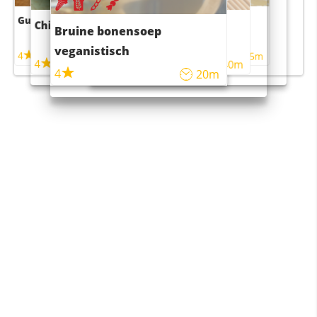
Guacamole
Pruimentaart met kaneel
Chili con carne
Sushi rijstsalade
Bruine bonensoep
maaltijdsalade
veganistisch
4
4
5m
55m
4
4
45m
40m
4
20m