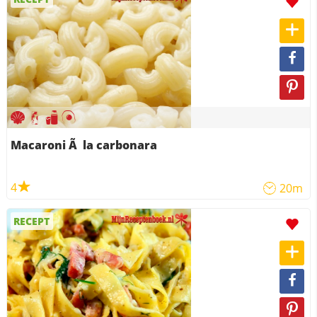
Macaroni Ã la carbonara
4
20m
RECEPT