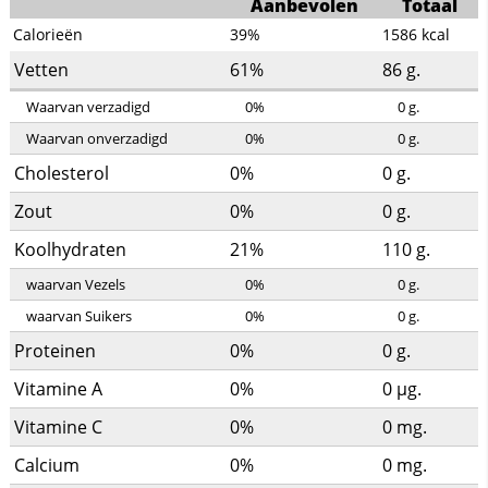
Aanbevolen
Totaal
Calorieën
39%
1586
kcal
Vetten
61%
86
g.
Waarvan verzadigd
0%
0
g.
Waarvan onverzadigd
0%
0
g.
Cholesterol
0%
0
g.
Zout
0%
0
g.
Koolhydraten
21%
110
g.
waarvan Vezels
0%
0
g.
waarvan Suikers
0%
0
g.
Proteinen
0%
0
g.
Vitamine A
0%
0
µg.
Vitamine C
0%
0
mg.
Calcium
0%
0
mg.