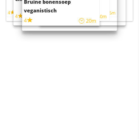
Bruine bonensoep
maaltijdsalade
veganistisch
4
4
5m
55m
4
4
45m
40m
4
20m