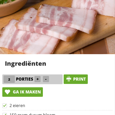
Ingrediënten
PORTIES
+
-
PRINT
GA IK MAKEN
2 eieren