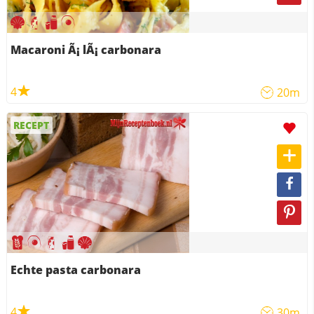
Macaroni Ã¡ lÃ¡ carbonara
4
20m
RECEPT
Echte pasta carbonara
4
30m