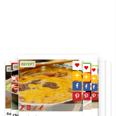
RECEPT
RECEPT
RECEPT
RECEPT
RECEPT
Guacamole
Pruimentaart met kaneel
Chili con carne
Sushi rijstsalade