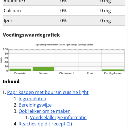
Vitamine C
0%
0
mg.
Calcium
0%
0
mg.
Ijzer
0%
0
mg.
Voedingswaardegrafiek
Inhoud
Paprikasoep met boursin cuisine light
Ingrediënten
Bereidingswijze
Ook lekker om te maken
Voedselallergie informatie
Reacties op dit recept (2)