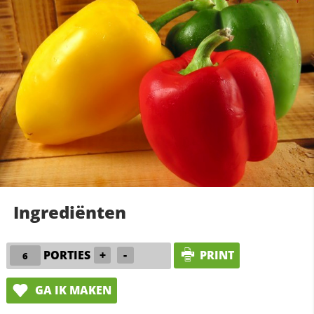
Ingrediënten
PORTIES
+
-
PRINT
GA IK MAKEN