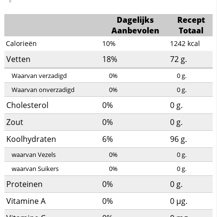
Dagelijks
Recept
Aanbevolen
Totaal
Calorieën
10%
1242
kcal
Vetten
18%
72
g.
Waarvan verzadigd
0%
0
g.
Waarvan onverzadigd
0%
0
g.
Cholesterol
0%
0
g.
Zout
0%
0
g.
Koolhydraten
6%
96
g.
waarvan Vezels
0%
0
g.
waarvan Suikers
0%
0
g.
Proteinen
0%
0
g.
Vitamine A
0%
0
µg.