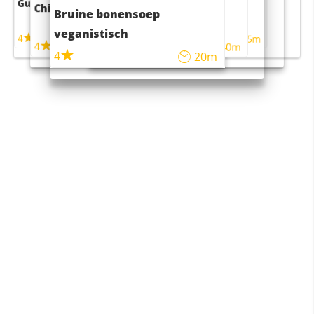
Guacamole
Pruimentaart met kaneel
Chili con carne
Sushi rijstsalade
Bruine bonensoep
maaltijdsalade
veganistisch
4
4
5m
55m
4
4
45m
40m
4
20m