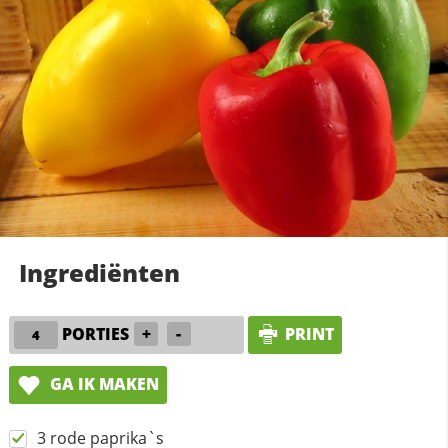
Ingrediënten
PORTIES
+
-
PRINT
GA IK MAKEN
3 rode paprika`s