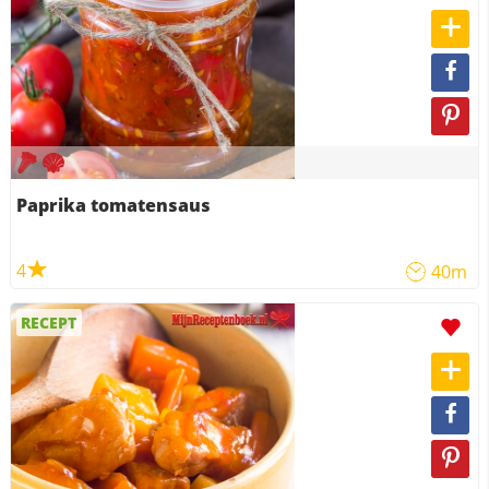
Paprika tomatensaus
4
40m
RECEPT