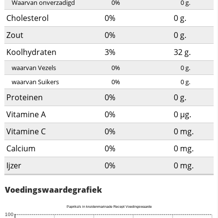
Waarvan onverzadigd
0%
0
g.
Cholesterol
0%
0
g.
Zout
0%
0
g.
Koolhydraten
3%
32
g.
waarvan Vezels
0%
0
g.
waarvan Suikers
0%
0
g.
Proteinen
0%
0
g.
Vitamine A
0%
0
µg.
Vitamine C
0%
0
mg.
Calcium
0%
0
mg.
Ijzer
0%
0
mg.
Voedingswaardegrafiek