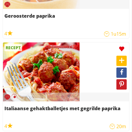
Geroosterde paprika
4
1u15m
RECEPT
Italiaanse gehaktballetjes met gegrilde paprika
4
20m