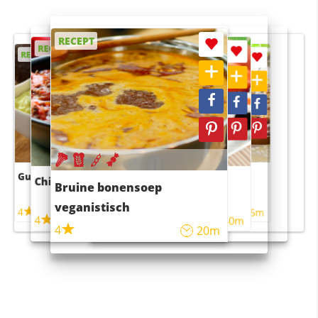
RECEPT
RECEPT
RECEPT
RECEPT
RECEPT
Guacamole
Pruimentaart met kaneel
Chili con carne
Sushi rijstsalade
Bruine bonensoep
maaltijdsalade
veganistisch
4
4
5m
55m
4
4
45m
40m
4
20m