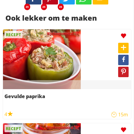
25
25
25
Ook lekker om te maken
RECEPT
Gevulde paprika
4
15m
RECEPT