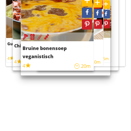
Guacamole
Pruimentaart met kaneel
Chili con carne
Sushi rijstsalade
Bruine bonensoep
maaltijdsalade
veganistisch
4
4
5m
55m
4
4
45m
40m
4
20m