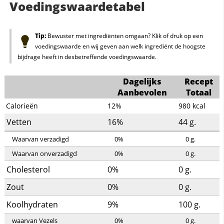
Voedingswaardetabel
Tip:
Bewuster met ingrediënten omgaan? Klik of druk op een
voedingswaarde en wij geven aan welk ingrediënt de hoogste
bijdrage heeft in desbetreffende voedingswaarde.
Dagelijks
Recept
Aanbevolen
Totaal
Calorieën
12%
980
kcal
Vetten
16%
44
g.
Waarvan verzadigd
0%
0
g.
Waarvan onverzadigd
0%
0
g.
Cholesterol
0%
0
g.
Zout
0%
0
g.
Koolhydraten
9%
100
g.
waarvan Vezels
0%
0
g.