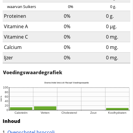
waarvan Suikers
0%
0
g.
Proteinen
0%
0
g.
Vitamine A
0%
0
µg.
Vitamine C
0%
0
mg.
Calcium
0%
0
mg.
Ijzer
0%
0
mg.
Voedingswaardegrafiek
Inhoud
Ovenschotel broccoli