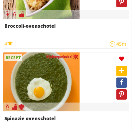
Broccoli-ovenschotel
4
45m
RECEPT
Spinazie ovenschotel