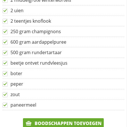
2 middelgrote winterwortels
2 uien
2 teentjes knoflook
250 gram champignons
600 gram aardappelpuree
500 gram rundertartaar
beetje ontvet rundvleesjus
boter
peper
zout
paneermeel
BOODSCHAPPEN TOEVOEGEN