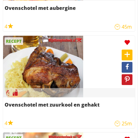
Ovenschotel met aubergine
4
45m
RECEPT
Ovenschotel met zuurkool en gehakt
4
25m
RECEPT