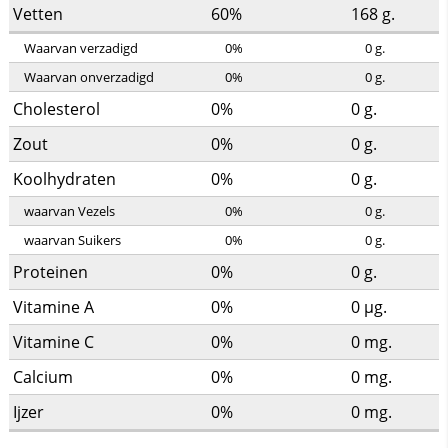
Vetten
60%
168
g.
Waarvan verzadigd
0%
0
g.
Waarvan onverzadigd
0%
0
g.
Cholesterol
0%
0
g.
Zout
0%
0
g.
Koolhydraten
0%
0
g.
waarvan Vezels
0%
0
g.
waarvan Suikers
0%
0
g.
Proteinen
0%
0
g.
Vitamine A
0%
0
µg.
Vitamine C
0%
0
mg.
Calcium
0%
0
mg.
Ijzer
0%
0
mg.