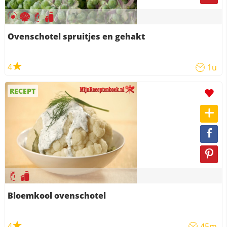
Ovenschotel spruitjes en gehakt
4
1u
RECEPT
Bloemkool ovenschotel
4
45m