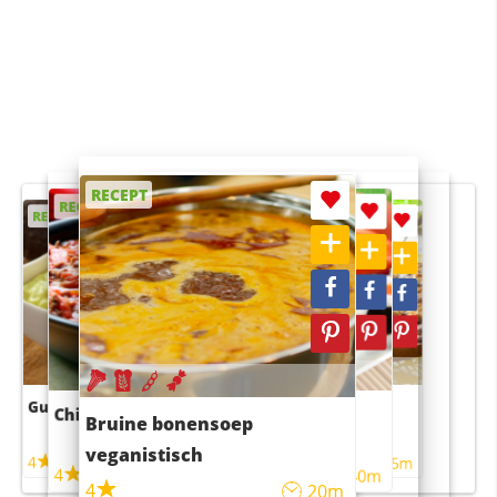
RECEPT
RECEPT
RECEPT
RECEPT
RECEPT
Guacamole
Pruimentaart met kaneel
Chili con carne
Sushi rijstsalade
Bruine bonensoep
maaltijdsalade
veganistisch
4
4
5m
55m
4
4
45m
40m
4
20m