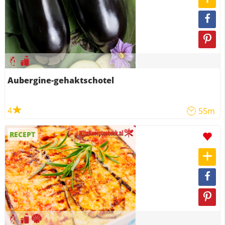
Aubergine-gehaktschotel
4
55m
RECEPT