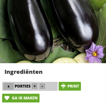
Ingrediënten
PORTIES
+
-
PRINT
GA IK MAKEN