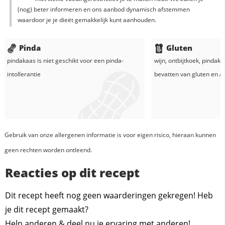
(nog) beter informeren en ons aanbod dynamisch afstemmen
waardoor je je dieët gemakkelijk kunt aanhouden.
Pinda
Gluten
pindakaas
is niet geschikt voor een pinda-
wijn
,
ontbijtkoek
,
pindaka
intollerantie
bevatten van gluten en
Al
Gebruik van onze allergenen informatie is voor eigen risico, hieraan kunnen
geen rechten worden ontleend.
Reacties op dit recept
Dit recept heeft nog geen waarderingen gekregen! Heb
je dit recept gemaakt?
Help anderen & deel nu je ervaring met anderen!