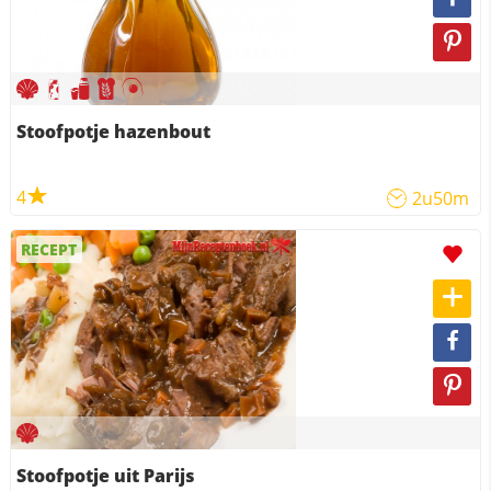
Stoofpotje hazenbout
4
2u50m
RECEPT
Stoofpotje uit Parijs