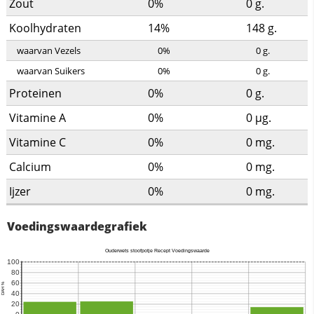
Zout
0%
0
g.
Koolhydraten
14%
148
g.
waarvan Vezels
0%
0
g.
waarvan Suikers
0%
0
g.
Proteinen
0%
0
g.
Vitamine A
0%
0
µg.
Vitamine C
0%
0
mg.
Calcium
0%
0
mg.
Ijzer
0%
0
mg.
Voedingswaardegrafiek