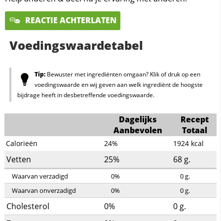
REACTIE ACHTERLATEN
Voedingswaardetabel
Tip:
Bewuster met ingrediënten omgaan? Klik of druk op een
voedingswaarde en wij geven aan welk ingrediënt de hoogste
bijdrage heeft in desbetreffende voedingswaarde.
Dagelijks
Recept
Aanbevolen
Totaal
Calorieën
24%
1924
kcal
Vetten
25%
68
g.
Waarvan verzadigd
0%
0
g.
Waarvan onverzadigd
0%
0
g.
Cholesterol
0%
0
g.