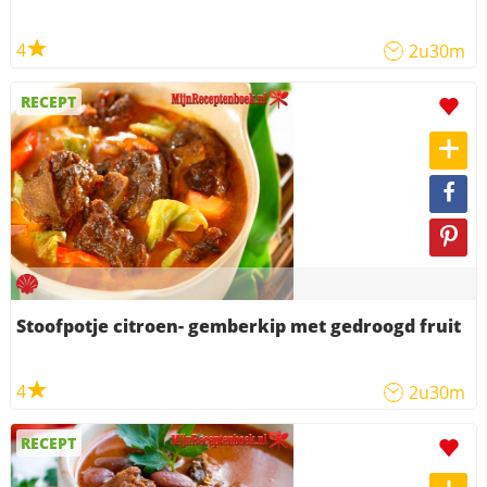
4
2u30m
RECEPT
Stoofpotje citroen- gemberkip met gedroogd fruit
4
2u30m
RECEPT