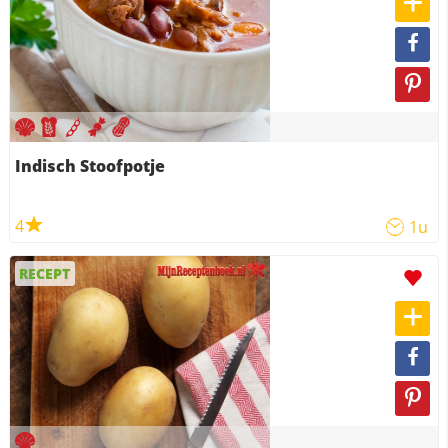
Indisch Stoofpotje
4
1u
RECEPT