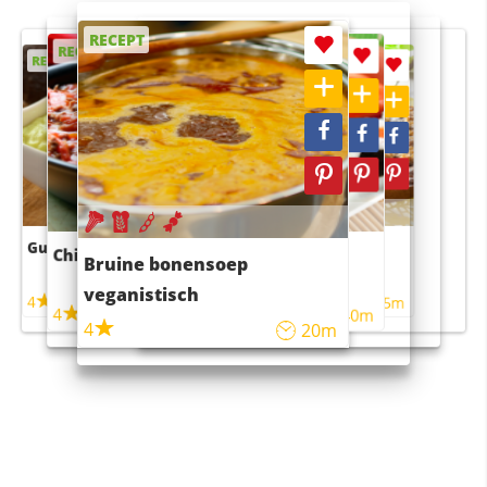
RECEPT
RECEPT
RECEPT
RECEPT
RECEPT
Guacamole
Pruimentaart met kaneel
Chili con carne
Sushi rijstsalade
Bruine bonensoep
maaltijdsalade
veganistisch
4
4
5m
55m
4
4
45m
40m
4
20m