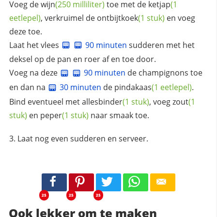
Voeg de
wijn
(250 milliliter)
toe met de
ketjap
(1
eetlepel)
, verkruimel de
ontbijtkoek
(1 stuk)
en voeg
deze toe.
Laat het vlees
90 minuten
sudderen met het
deksel op de pan en roer af en toe door.
Voeg na deze
90 minuten
de champignons toe
en dan na
30 minuten
de
pindakaas
(1 eetlepel)
.
Bind eventueel met
allesbinder
(1 stuk)
, voeg
zout
(1
stuk)
en
peper
(1 stuk)
naar smaak toe.
Laat nog even sudderen en serveer.
25
25
25
Ook lekker om te maken