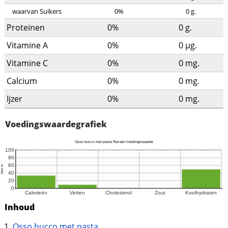
waarvan Suikers
0%
0
g.
Proteinen
0%
0
g.
Vitamine A
0%
0
µg.
Vitamine C
0%
0
mg.
Calcium
0%
0
mg.
Ijzer
0%
0
mg.
Voedingswaardegrafiek
Inhoud
Osso bucco met pasta