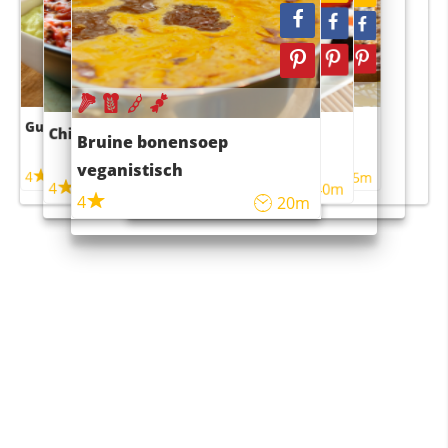
Guacamole
Pruimentaart met kaneel
Chili con carne
Sushi rijstsalade
Bruine bonensoep
maaltijdsalade
veganistisch
4
4
5m
55m
4
4
45m
40m
4
20m