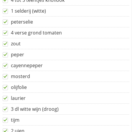
4 tot 5 teentjes knoflook
1 selderij (witte)
peterselie
4 verse grond tomaten
zout
peper
cayennepeper
mosterd
olijfolie
laurier
3 dl witte wijn (droog)
tijm
2 uien