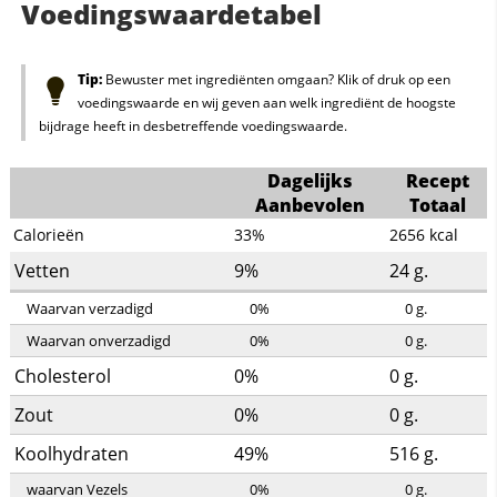
Voedingswaardetabel
Tip:
Bewuster met ingrediënten omgaan? Klik of druk op een
voedingswaarde en wij geven aan welk ingrediënt de hoogste
bijdrage heeft in desbetreffende voedingswaarde.
Dagelijks
Recept
Aanbevolen
Totaal
Calorieën
33%
2656
kcal
Vetten
9%
24
g.
Waarvan verzadigd
0%
0
g.
Waarvan onverzadigd
0%
0
g.
Cholesterol
0%
0
g.
Zout
0%
0
g.
Koolhydraten
49%
516
g.
waarvan Vezels
0%
0
g.