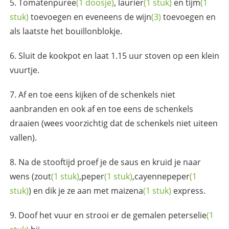
Tomatenpuree
(1 doosje)
,
laurier
(1 stuk)
en
tijm
(1
stuk)
toevoegen en eveneens de
wijn
(3)
toevoegen en
als laatste het bouillonblokje.
Sluit de kookpot en laat 1.15 uur stoven op een klein
vuurtje.
Af en toe eens kijken of de schenkels niet
aanbranden en ook af en toe eens de schenkels
draaien (wees voorzichtig dat de schenkels niet uiteen
vallen).
Na de stooftijd proef je de saus en kruid je naar
wens (
zout
(1 stuk)
,
peper
(1 stuk)
,
cayennepeper
(1
stuk)
) en dik je ze aan met
maizena
(1 stuk)
express.
Doof het vuur en strooi er de gemalen
peterselie
(1