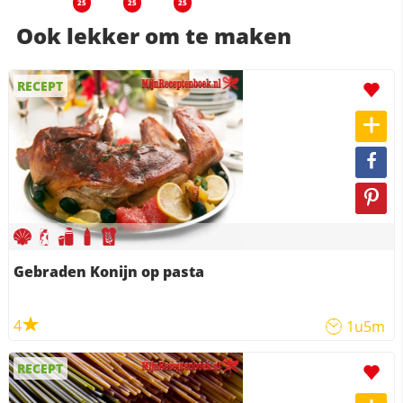
25
25
25
Ook lekker om te maken
RECEPT
Gebraden Konijn op pasta
4
1u5m
RECEPT