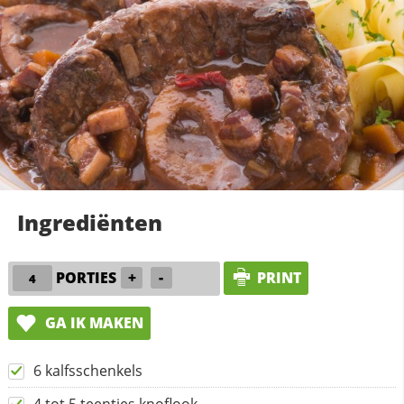
Ingrediënten
PORTIES
+
-
PRINT
GA IK MAKEN
6 kalfsschenkels