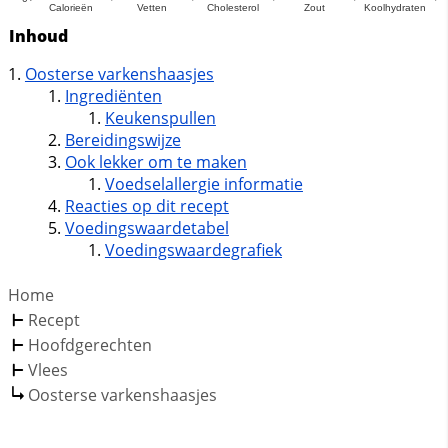
Inhoud
Oosterse varkenshaasjes
Ingrediënten
Keukenspullen
Bereidingswijze
Ook lekker om te maken
Voedselallergie informatie
Reacties op dit recept
Voedingswaardetabel
Voedingswaardegrafiek
Home
Recept
Hoofdgerechten
Vlees
Oosterse varkenshaasjes