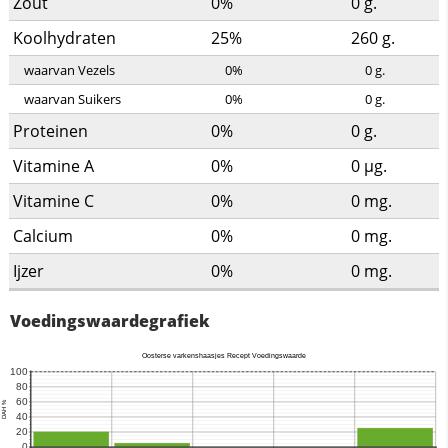
Zout
0%
0
g.
Koolhydraten
25%
260
g.
waarvan Vezels
0%
0
g.
waarvan Suikers
0%
0
g.
Proteinen
0%
0
g.
Vitamine A
0%
0
µg.
Vitamine C
0%
0
mg.
Calcium
0%
0
mg.
Ijzer
0%
0
mg.
Voedingswaardegrafiek