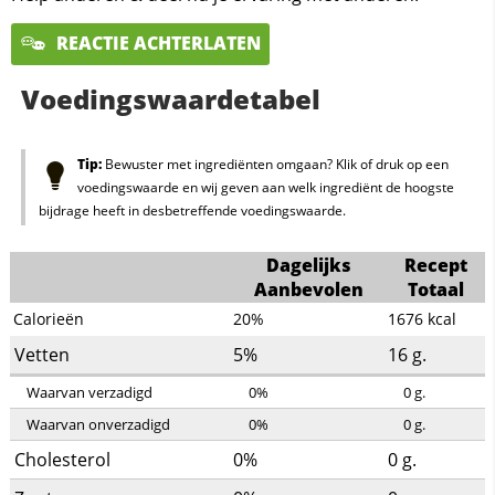
REACTIE ACHTERLATEN
Voedingswaardetabel
Tip:
Bewuster met ingrediënten omgaan? Klik of druk op een
voedingswaarde en wij geven aan welk ingrediënt de hoogste
bijdrage heeft in desbetreffende voedingswaarde.
Dagelijks
Recept
Aanbevolen
Totaal
Calorieën
20%
1676
kcal
Vetten
5%
16
g.
Waarvan verzadigd
0%
0
g.
Waarvan onverzadigd
0%
0
g.
Cholesterol
0%
0
g.