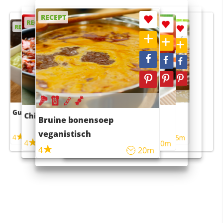
RECEPT
RECEPT
RECEPT
RECEPT
RECEPT
Guacamole
Pruimentaart met kaneel
Chili con carne
Sushi rijstsalade
Bruine bonensoep
maaltijdsalade
veganistisch
4
4
5m
55m
4
4
45m
40m
4
20m