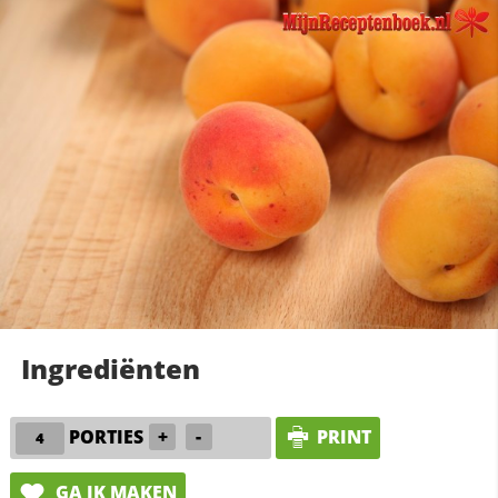
Ingrediënten
PORTIES
+
-
PRINT
GA IK MAKEN