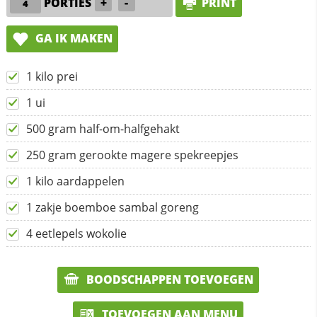
PORTIES
+
-
PRINT
GA IK MAKEN
1 kilo prei
1 ui
500 gram half-om-halfgehakt
250 gram gerookte magere spekreepjes
1 kilo aardappelen
1 zakje boemboe sambal goreng
4 eetlepels wokolie
BOODSCHAPPEN TOEVOEGEN
TOEVOEGEN AAN MENU