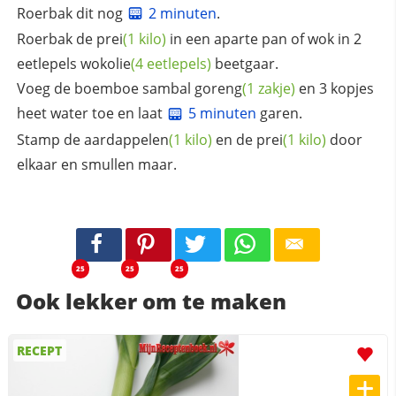
Roerbak dit nog
2 minuten
.
Roerbak de
prei
(1 kilo)
in een aparte pan of wok in 2
eetlepels
wokolie
(4 eetlepels)
beetgaar.
Voeg de boemboe
sambal goreng
(1 zakje)
en 3 kopjes
heet water toe en laat
5 minuten
garen.
Stamp de
aardappelen
(1 kilo)
en de
prei
(1 kilo)
door
elkaar en smullen maar.
25
25
25
Ook lekker om te maken
RECEPT