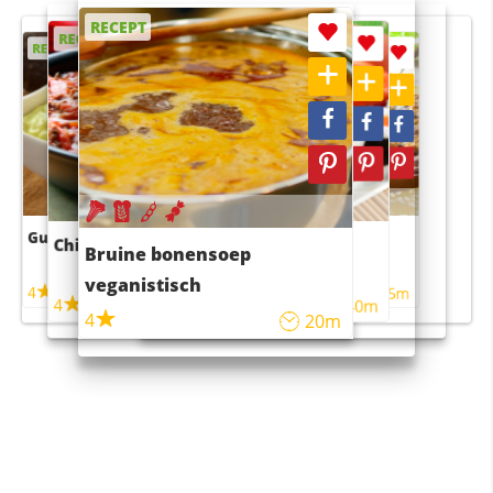
RECEPT
RECEPT
RECEPT
RECEPT
RECEPT
Guacamole
Pruimentaart met kaneel
Chili con carne
Sushi rijstsalade
Bruine bonensoep
maaltijdsalade
veganistisch
4
4
5m
55m
4
4
45m
40m
4
20m