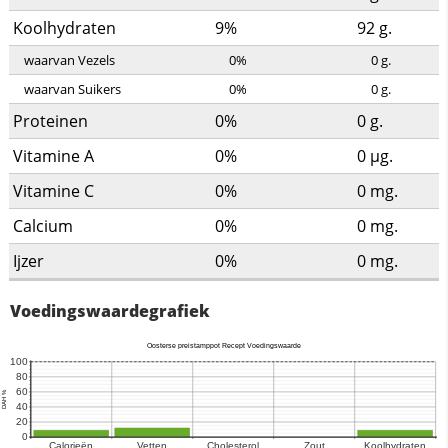
Koolhydraten
9%
92
g.
waarvan Vezels
0%
0
g.
waarvan Suikers
0%
0
g.
Proteinen
0%
0
g.
Vitamine A
0%
0
µg.
Vitamine C
0%
0
mg.
Calcium
0%
0
mg.
Ijzer
0%
0
mg.
Voedingswaardegrafiek