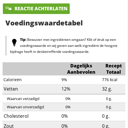
REACTIE ACHTERLATEN
Voedingswaardetabel
Tip:
Bewuster met ingrediënten omgaan? Klik of druk op een
voedingswaarde en wij geven aan welk ingrediënt de hoogste
bijdrage heeft in desbetreffende voedingswaarde.
Dagelijks
Recept
Aanbevolen
Totaal
Calorieën
9%
776
kcal
Vetten
12%
32
g.
Waarvan verzadigd
0%
0
g.
Waarvan onverzadigd
0%
0
g.
Cholesterol
0%
0
g.
Zout
0%
0
g.