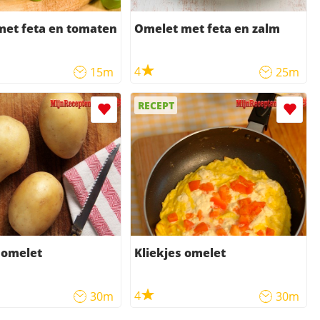
met feta en tomaten
Omelet met feta en zalm
4
15m
25m
RECEPT
 omelet
Kliekjes omelet
4
30m
30m