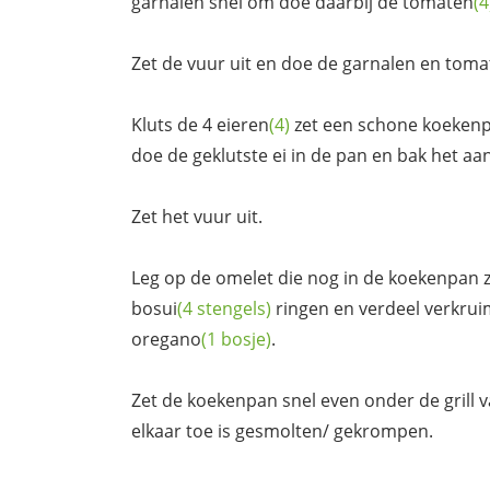
garnalen snel om doe daarbij de
tomaten
(4
Zet de vuur uit en doe de garnalen en
toma
Kluts de 4
eieren
(4)
zet een schone koeken
doe de geklutste ei in de pan en bak het a
Zet het vuur uit.
Leg op de omelet die nog in de koekenpan z
bosui
(4 stengels)
ringen en verdeel verkrui
oregano
(1 bosje)
.
Zet de koekenpan snel even onder de grill va
elkaar toe is gesmolten/ gekrompen.