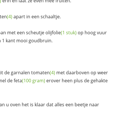
)
erin en laat ze even mee fruiten.
ten
(4)
apart in een schaaltje.
pan met een scheutje
olijfolie
(1 stuk)
op hoog vuur
an 1 kant mooi goudbruin.
it de garnalen
tomaten
(4)
met daarboven op weer
mel de
feta
(100 gram)
erover heen plus de gehakte
n u oven het is klaar dat alles een beetje naar