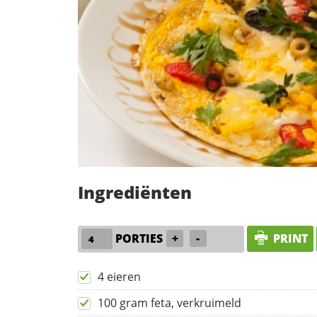
Ingrediënten
PORTIES
+
-
PRINT
4 eieren
100 gram feta, verkruimeld