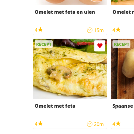
Omelet met feta en uien
Omelet 
4
4
15m
RECEPT
RECEPT
Omelet met feta
Spaanse
4
4
20m