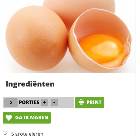
Ingrediënten
PORTIES
+
-
PRINT
GA IK MAKEN
5 grote eieren