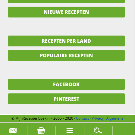
NIEUWE RECEPTEN
RECEPTEN PER LAND
POPULAIRE RECEPTEN
FACEBOOK
PINTEREST
© MijnReceptenboek.nl - 2005 - 2020 ·
Contact
·
Privacy
·
Algemene
voorwaarden
·
Support
·
Over ons
Zoek naar: