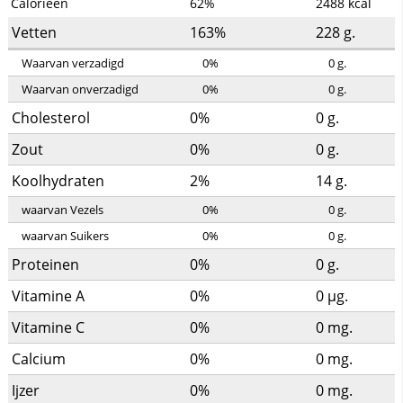
Calorieën
62%
2488
kcal
Vetten
163%
228
g.
Waarvan verzadigd
0%
0
g.
Waarvan onverzadigd
0%
0
g.
Cholesterol
0%
0
g.
Zout
0%
0
g.
Koolhydraten
2%
14
g.
waarvan Vezels
0%
0
g.
waarvan Suikers
0%
0
g.
Proteinen
0%
0
g.
Vitamine A
0%
0
µg.
Vitamine C
0%
0
mg.
Calcium
0%
0
mg.
Ijzer
0%
0
mg.