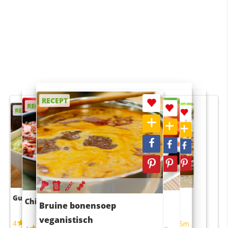
RECEPT
RECEPT
RECEPT
RECEPT
RECEPT
Guacamole
Pruimentaart met kaneel
Chili con carne
Sushi rijstsalade
Bruine bonensoep
maaltijdsalade
veganistisch
4
4
5m
55m