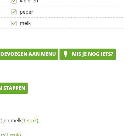
4 eieren
peper
melk
OEVOEGEN AAN MENU
MIS JE NOG IETS?
N STAPPEN
r)
en
melk
(1 stuk)
.
ut
(1 stuk)
.