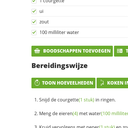
1 courgette
ui
zout
100 milliliter water
BOODSCHAPPEN TOEVOEGEN
T
Bereidingswijze
TOON HOEVEELHEDEN
KOKEN I
Snijd de
courgette
(1 stuk)
in ringen.
Meng de
eieren
(4)
met
water
(100 millilite
Kruid vervolgens met
peper
(1 stuk)
en
zo