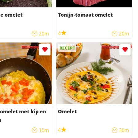
te omelet
Tonijn-tomaat omelet
4
20m
20m
RECEPT
omelet met kip en
Omelet
n
4
10m
30m