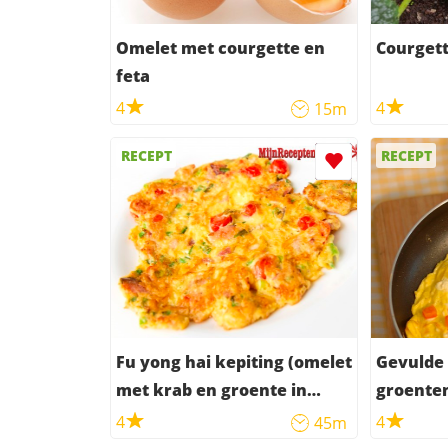
Omelet met courgette en
Courget
feta
4
4
15m
RECEPT
RECEPT
Fu yong hai kepiting (omelet
Gevulde 
met krab en groente in
groente
zoete saus)
4
4
45m