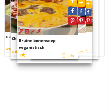
Guacamole
Pruimentaart met kaneel
Chili con carne
Sushi rijstsalade
Bruine bonensoep
maaltijdsalade
veganistisch
4
4
5m
55m
4
4
45m
40m
4
20m