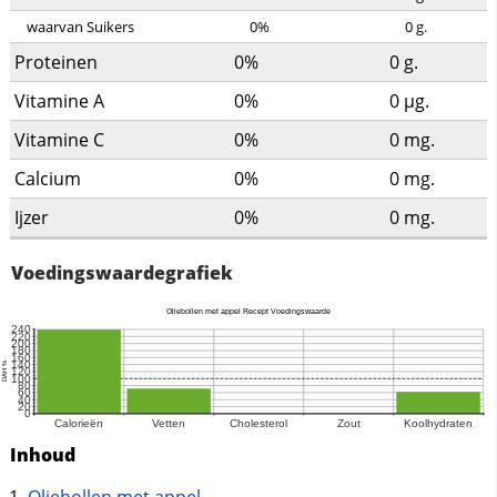
waarvan Suikers
0%
0
g.
Proteinen
0%
0
g.
Vitamine A
0%
0
µg.
Vitamine C
0%
0
mg.
Calcium
0%
0
mg.
Ijzer
0%
0
mg.
Voedingswaardegrafiek
Inhoud
Oliebollen met appel