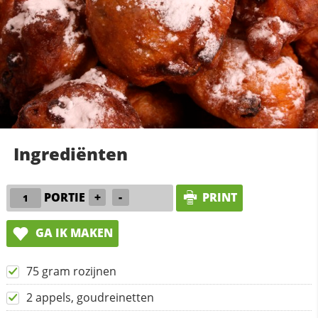
Ingrediënten
PORTIE
+
-
PRINT
GA IK MAKEN
75 gram rozijnen
2 appels, goudreinetten