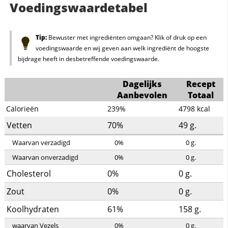
Voedingswaardetabel
Tip:
Bewuster met ingrediënten omgaan? Klik of druk op een
voedingswaarde en wij geven aan welk ingrediënt de hoogste
bijdrage heeft in desbetreffende voedingswaarde.
Dagelijks
Recept
Aanbevolen
Totaal
Calorieën
239%
4798
kcal
Vetten
70%
49
g.
Waarvan verzadigd
0%
0
g.
Waarvan onverzadigd
0%
0
g.
Cholesterol
0%
0
g.
Zout
0%
0
g.
Koolhydraten
61%
158
g.
waarvan Vezels
0%
0
g.