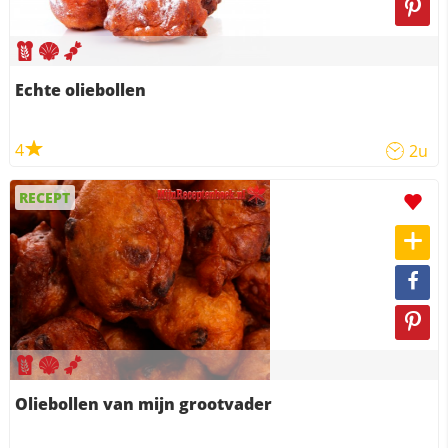
Echte oliebollen
4
2u
RECEPT
Oliebollen van mijn grootvader