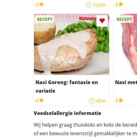
4
4
1u5m
RECEPT
RECEPT
Nasi Goreng: fantasie en
Nasi met
variatie
4
4
45m
Voedselallergie informatie
Wij helpen graag thuiskoks en koks de berei
of een bewuste levensstijl gemakkelijker te 