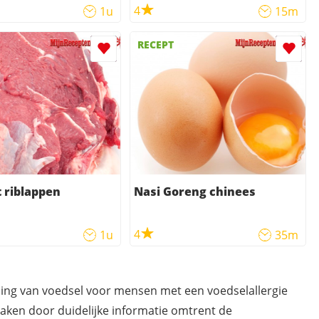
4
1u
15m
RECEPT
 riblappen
Nasi Goreng chinees
4
1u
35m
ding van voedsel voor mensen met een voedselallergie
maken door duidelijke informatie omtrent de