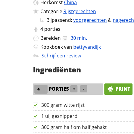
Herkomst
China
Categorie
Rijstgerechten
Bijpassend:
voorgerechten
&
nagerech
4
porties
Bereiden
30 min.
Kookboek van
bettyvandijk
Schrijf een review
Ingrediënten
PORTIES
+
-
PRINT
300 gram witte rijst
1 ui, gesnipperd
300 gram half om half gehakt