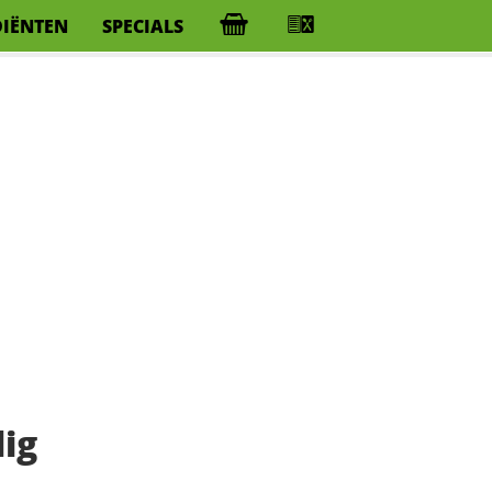
DIËNTEN
SPECIALS
lig