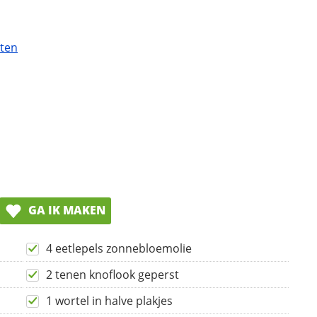
ten
GA IK MAKEN
4 eetlepels zonnebloemolie
2 tenen knoflook geperst
1 wortel in halve plakjes