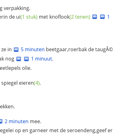
g verpakking.
ierin de
ui
(1 stuk)
met
knoflook
(2 tenen)
1
 ze in
5 minuten
beetgaar,roerbak de taugÃ©
ak nog
1 minuut
.
etlepels olie.
 spiegel
eieren
(4)
.
lekken.
2 minuten
mee.
iegelei op en garneer met de seroendeng,geef er