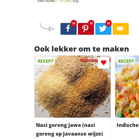
sambal
(1 stuk)
bij.
25
25
25
Ook lekker om te maken
RECEPT
RECEPT
Nasi goreng Jawa (nasi
Indische
goreng op Javaanse wijze)