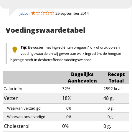
jaccor
29 september 2014
Voedingswaardetabel
Tip:
Bewuster met ingrediënten omgaan? Klik of druk op een
voedingswaarde en wij geven aan welk ingrediënt de hoogste
bijdrage heeft in desbetreffende voedingswaarde.
Dagelijks
Recept
Aanbevolen
Totaal
Calorieën
32%
2592
kcal
Vetten
18%
48
g.
Waarvan verzadigd
0%
0
g.
Waarvan onverzadigd
0%
0
g.
Cholesterol
0%
0
g.