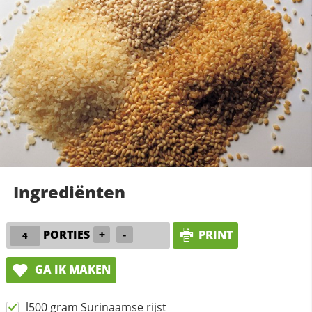
Ingrediënten
PORTIES
+
-
PRINT
GA IK MAKEN
l500 gram Surinaamse rijst