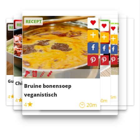
RECEPT
RECEPT
RECEPT
RECEPT
RECEPT
Guacamole
Pruimentaart met kaneel
Chili con carne
Sushi rijstsalade
Bruine bonensoep
maaltijdsalade
veganistisch
4
4
5m
55m
4
4
45m
40m
4
20m