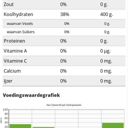
Zout
0%
0
g.
Koolhydraten
38%
400
g.
waarvan Vezels
0%
0
g.
waarvan Suikers
0%
0
g.
Proteinen
0%
0
g.
Vitamine A
0%
0
µg.
Vitamine C
0%
0
mg.
Calcium
0%
0
mg.
Ijzer
0%
0
mg.
Voedingswaardegrafiek