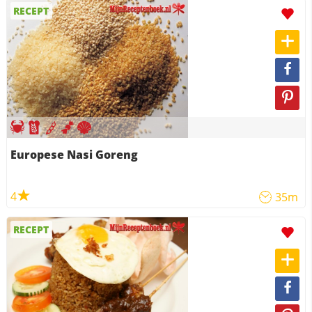
RECEPT
Europese Nasi Goreng
4
35m
RECEPT