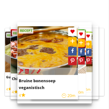
RECEPT
RECEPT
RECEPT
RECEPT
RECEPT
Guacamole
Pruimentaart met kaneel
Chili con carne
Sushi rijstsalade
Bruine bonensoep
maaltijdsalade
veganistisch
4
4
5m
55m
4
4
45m
40m
4
20m