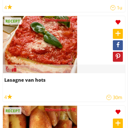
4
1u
RECEPT
Lasagne van hots
4
30m
RECEPT