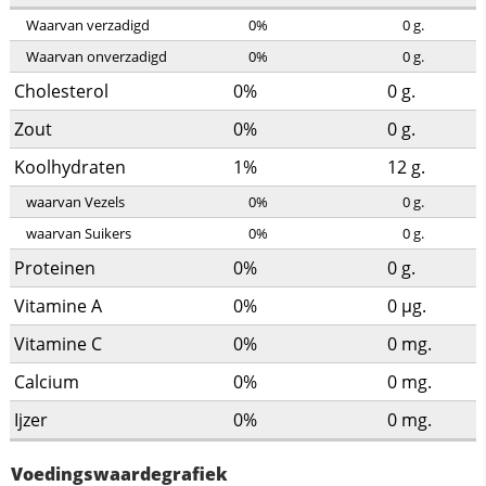
Waarvan verzadigd
0%
0
g.
Waarvan onverzadigd
0%
0
g.
Cholesterol
0%
0
g.
Zout
0%
0
g.
Koolhydraten
1%
12
g.
waarvan Vezels
0%
0
g.
waarvan Suikers
0%
0
g.
Proteinen
0%
0
g.
Vitamine A
0%
0
µg.
Vitamine C
0%
0
mg.
Calcium
0%
0
mg.
Ijzer
0%
0
mg.
Voedingswaardegrafiek