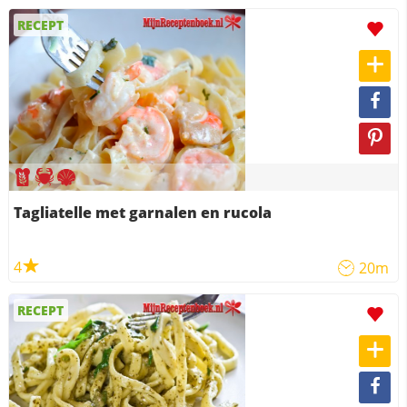
RECEPT
Tagliatelle met garnalen en rucola
4
20m
RECEPT