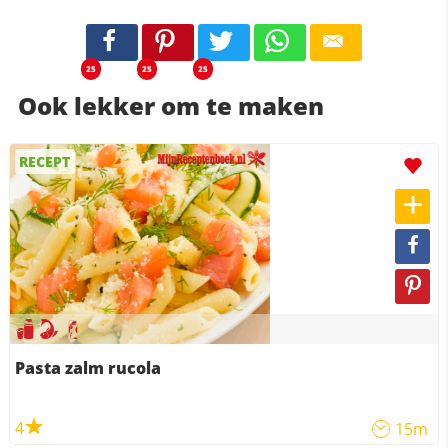
25
25
25
Ook lekker om te maken
RECEPT
Pasta zalm rucola
4
15m