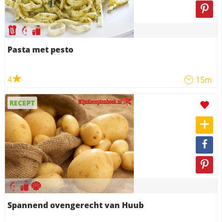
Pasta met pesto
4
15m
RECEPT
Spannend ovengerecht van Huub