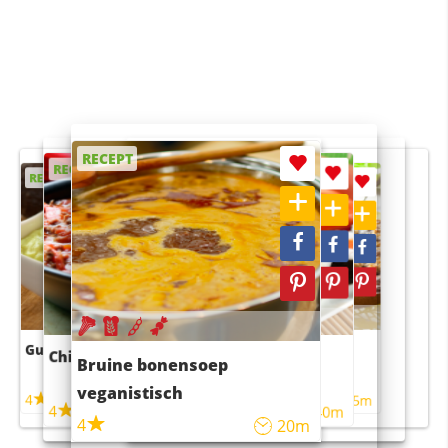
RECEPT
RECEPT
RECEPT
RECEPT
RECEPT
Guacamole
Pruimentaart met kaneel
Chili con carne
Sushi rijstsalade
Bruine bonensoep
maaltijdsalade
veganistisch
4
4
5m
55m
4
4
45m
40m
4
20m