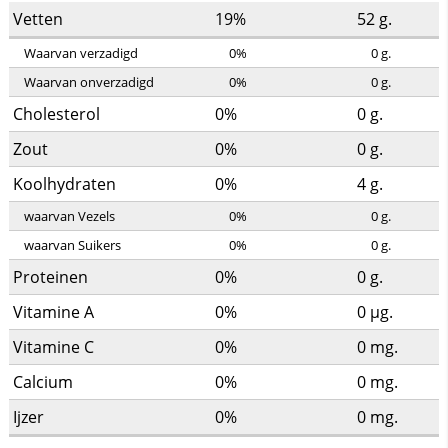
Vetten
19%
52
g.
Waarvan verzadigd
0%
0
g.
Waarvan onverzadigd
0%
0
g.
Cholesterol
0%
0
g.
Zout
0%
0
g.
Koolhydraten
0%
4
g.
waarvan Vezels
0%
0
g.
waarvan Suikers
0%
0
g.
Proteinen
0%
0
g.
Vitamine A
0%
0
µg.
Vitamine C
0%
0
mg.
Calcium
0%
0
mg.
Ijzer
0%
0
mg.