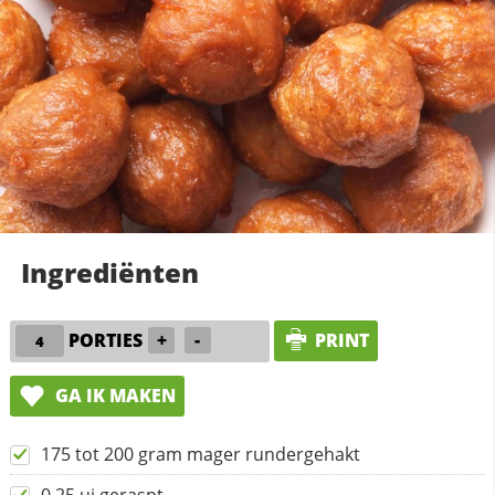
Ingrediënten
PORTIES
+
-
PRINT
GA IK MAKEN
175 tot 200 gram mager rundergehakt