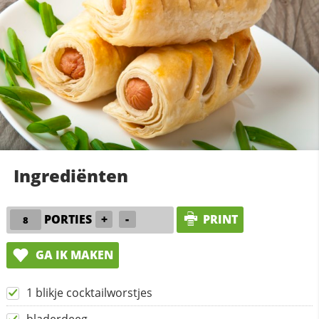
Ingrediënten
PORTIES
+
-
PRINT
GA IK MAKEN
1 blikje cocktailworstjes