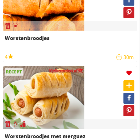
Worstenbroodjes
4
30m
RECEPT
Worstenbroodjes met merguez