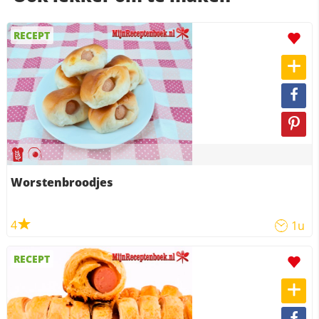
RECEPT
Worstenbroodjes
4
1u
RECEPT