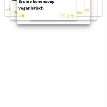
Bruine bonensoep
maaltijdsalade
veganistisch
4
4
5m
55m
4
4
45m
40m
4
20m