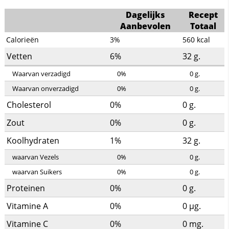
Dagelijks
Recept
Aanbevolen
Totaal
Calorieën
3%
560
kcal
Vetten
6%
32
g.
Waarvan verzadigd
0%
0
g.
Waarvan onverzadigd
0%
0
g.
Cholesterol
0%
0
g.
Zout
0%
0
g.
Koolhydraten
1%
32
g.
waarvan Vezels
0%
0
g.
waarvan Suikers
0%
0
g.
Proteinen
0%
0
g.
Vitamine A
0%
0
µg.
Vitamine C
0%
0
mg.