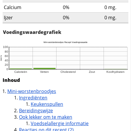
Calcium
0%
0
mg.
Ijzer
0%
0
mg.
Voedingswaardegrafiek
Inhoud
Mini-worstenbroodjes
Ingrediënten
Keukenspullen
Bereidingswijze
Ook lekker om te maken
Voedselallergie informatie
Reacties op dit recept (2)