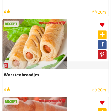
4
20m
RECEPT
Worstenbroodjes
4
20m
RECEPT