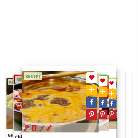
RECEPT
RECEPT
RECEPT
RECEPT
RECEPT
Guacamole
Pruimentaart met kaneel
Chili con carne
Sushi rijstsalade