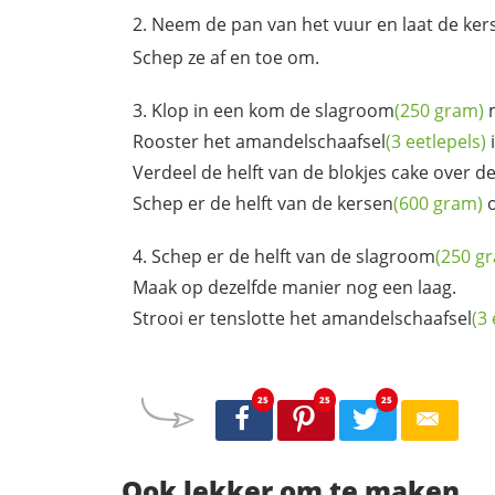
Neem de pan van het vuur en laat de
ker
Schep ze af en toe om.
Klop in een kom de
slagroom
(250 gram)
Rooster het
amandelschaafsel
(3 eetlepels)
i
Verdeel de helft van de blokjes cake over d
Schep er de helft van de
kersen
(600 gram)
o
Schep er de helft van de
slagroom
(250 g
Maak op dezelfde manier nog een laag.
Strooi er tenslotte het
amandelschaafsel
(3 
25
25
25
Ook lekker om te maken