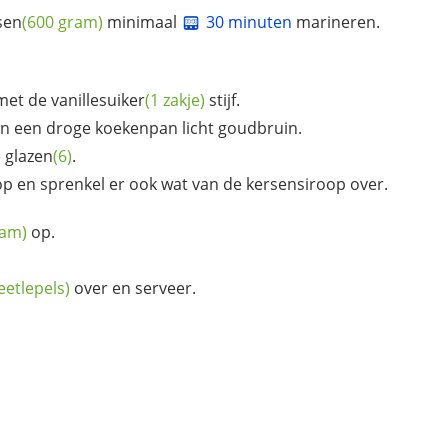
sen
(600 gram)
minimaal
30 minuten
marineren.
met de
vanillesuiker
(1 zakje)
stijf.
n een droge koekenpan licht goudbruin.
e
glazen
(6)
.
p en sprenkel er ook wat van de kersensiroop over.
ram)
op.
eetlepels)
over en serveer.