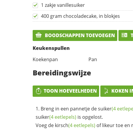
1 zakje vanillesuiker
400 gram chocoladecake, in blokjes
BOODSCHAPPEN TOEVOEGEN
T
Keukenspullen
Koekenpan
Pan
Bereidingswijze
TOON HOEVEELHEDEN
KOKEN I
Breng in een pannetje de
suiker
(4 eetlepe
suiker
(4 eetlepels)
is opgelost.
Voeg de
kirsch
(4 eetlepels)
of likeur toe en