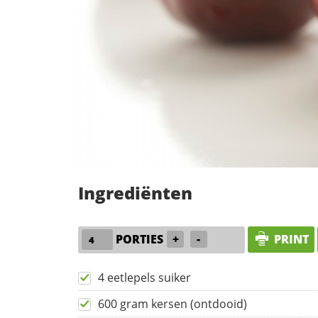
Ingrediënten
PORTIES
+
-
PRINT
4 eetlepels suiker
600 gram kersen (ontdooid)