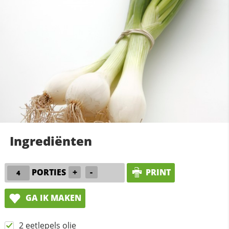
Ingrediënten
PORTIES
+
-
PRINT
GA IK MAKEN
2 eetlepels olie