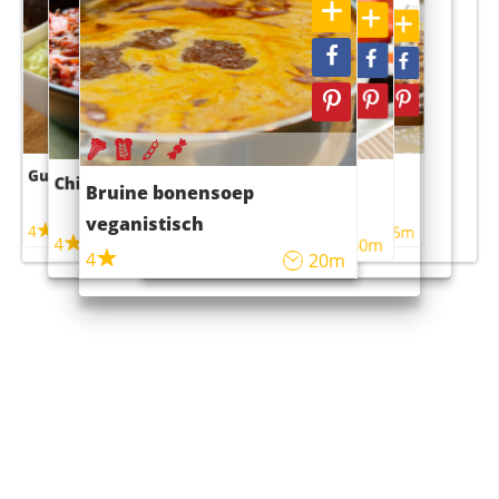
Guacamole
Pruimentaart met kaneel
Chili con carne
Sushi rijstsalade
Bruine bonensoep
maaltijdsalade
veganistisch
4
4
5m
55m
4
4
45m
40m
4
20m