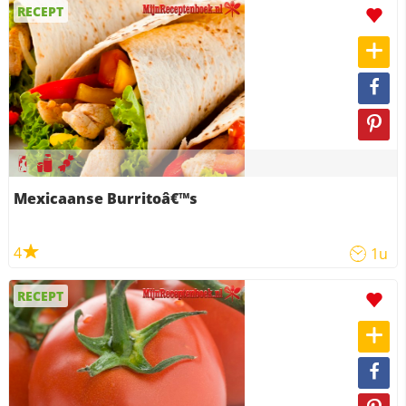
RECEPT
Mexicaanse Burritoâ€™s
4
1u
RECEPT