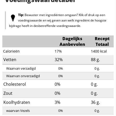
Tip:
Bewuster met ingrediënten omgaan? Klik of druk op een
voedingswaarde en wij geven aan welk ingrediënt de hoogste
bijdrage heeft in desbetreffende voedingswaarde.
Dagelijks
Recept
Aanbevolen
Totaal
Calorieën
17%
1400
kcal
Vetten
32%
88
g.
Waarvan verzadigd
0%
0
g.
Waarvan onverzadigd
0%
0
g.
Cholesterol
0%
0
g.
Zout
0%
0
g.
Koolhydraten
3%
36
g.
waarvan Vezels
0%
0
g.