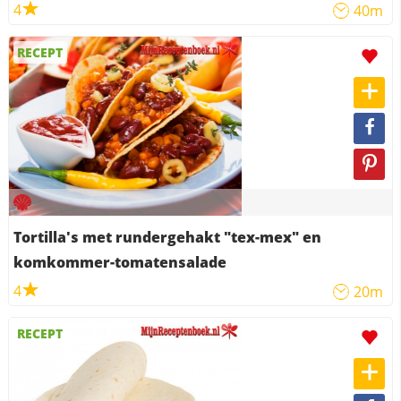
4
40m
RECEPT
Tortilla's met rundergehakt "tex-mex" en
komkommer-tomatensalade
4
20m
RECEPT