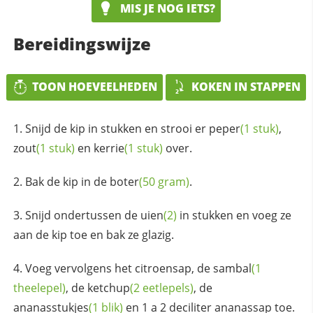
MIS JE NOG IETS?
Bereidingswijze
TOON HOEVEELHEDEN
KOKEN IN STAPPEN
Snijd de kip in stukken en strooi er
peper
(1 stuk)
,
zout
(1 stuk)
en
kerrie
(1 stuk)
over.
Bak de kip in de
boter
(50 gram)
.
Snijd ondertussen de
uien
(2)
in stukken en voeg ze
aan de kip toe en bak ze glazig.
Voeg vervolgens het citroensap, de
sambal
(1
theelepel)
, de
ketchup
(2 eetlepels)
, de
ananasstukjes
(1 blik)
en 1 a 2 deciliter ananassap toe.