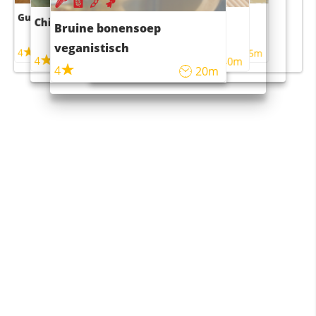
Guacamole
Pruimentaart met kaneel
Chili con carne
Sushi rijstsalade
Bruine bonensoep
maaltijdsalade
veganistisch
4
4
5m
55m
4
4
45m
40m
4
20m