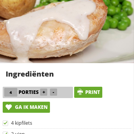
Ingrediënten
PORTIES
+
-
PRINT
GA IK MAKEN
4 kipfilets