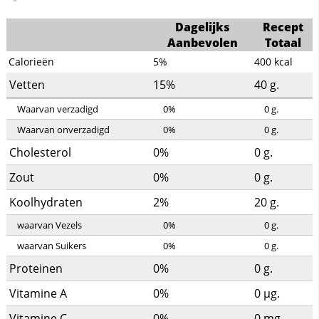
Dagelijks
Recept
Aanbevolen
Totaal
Calorieën
5%
400
kcal
Vetten
15%
40
g.
Waarvan verzadigd
0%
0
g.
Waarvan onverzadigd
0%
0
g.
Cholesterol
0%
0
g.
Zout
0%
0
g.
Koolhydraten
2%
20
g.
waarvan Vezels
0%
0
g.
waarvan Suikers
0%
0
g.
Proteinen
0%
0
g.
Vitamine A
0%
0
µg.
Vitamine C
0%
0
mg.