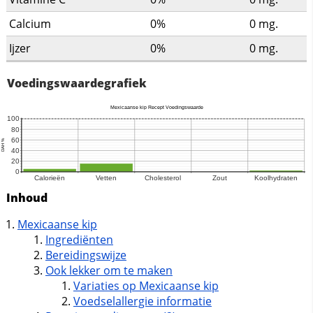
Calcium
0%
0
mg.
Ijzer
0%
0
mg.
Voedingswaardegrafiek
Inhoud
Mexicaanse kip
Ingrediënten
Bereidingswijze
Ook lekker om te maken
Variaties op Mexicaanse kip
Voedselallergie informatie