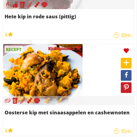
Hete kip in rode saus (pittig)
4
30m
RECEPT
Oosterse kip met sinaasappelen en cashewnoten
4
35m