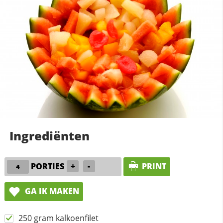
Ingrediënten
PORTIES
+
-
PRINT
GA IK MAKEN
250 gram kalkoenfilet