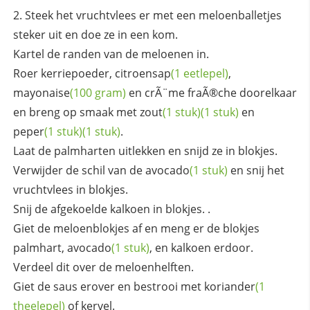
Steek het vruchtvlees er met een meloenballetjes
steker uit en doe ze in een kom.
Kartel de randen van de meloenen in.
Roer kerriepoeder,
citroensap
(1 eetlepel)
,
mayonaise
(100 gram)
en crÃ¨me fraÃ®che doorelkaar
en breng op smaak met
zout
(1 stuk)
(1 stuk)
en
peper
(1 stuk)
(1 stuk)
.
Laat de palmharten uitlekken en snijd ze in blokjes.
Verwijder de schil van de
avocado
(1 stuk)
en snij het
vruchtvlees in blokjes.
Snij de afgekoelde kalkoen in blokjes. .
Giet de meloenblokjes af en meng er de blokjes
palmhart,
avocado
(1 stuk)
, en kalkoen erdoor.
Verdeel dit over de meloenhelften.
Giet de saus erover en bestrooi met
koriander
(1
theelepel)
of kervel.