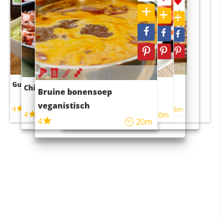
Guacamole
Pruimentaart met kaneel
Chili con carne
Sushi rijstsalade
Bruine bonensoep
maaltijdsalade
veganistisch
4
4
5m
55m
4
4
45m
40m
4
20m