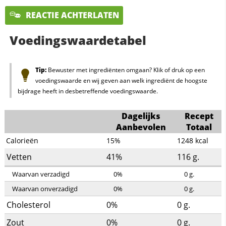
REACTIE ACHTERLATEN
Voedingswaardetabel
Tip:
Bewuster met ingrediënten omgaan? Klik of druk op een
voedingswaarde en wij geven aan welk ingrediënt de hoogste
bijdrage heeft in desbetreffende voedingswaarde.
Dagelijks
Recept
Aanbevolen
Totaal
Calorieën
15%
1248
kcal
Vetten
41%
116
g.
Waarvan verzadigd
0%
0
g.
Waarvan onverzadigd
0%
0
g.
Cholesterol
0%
0
g.
Zout
0%
0
g.