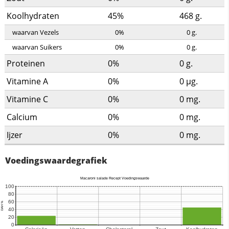
Koolhydraten
45%
468
g.
waarvan Vezels
0%
0
g.
waarvan Suikers
0%
0
g.
Proteinen
0%
0
g.
Vitamine A
0%
0
µg.
Vitamine C
0%
0
mg.
Calcium
0%
0
mg.
Ijzer
0%
0
mg.
Voedingswaardegrafiek