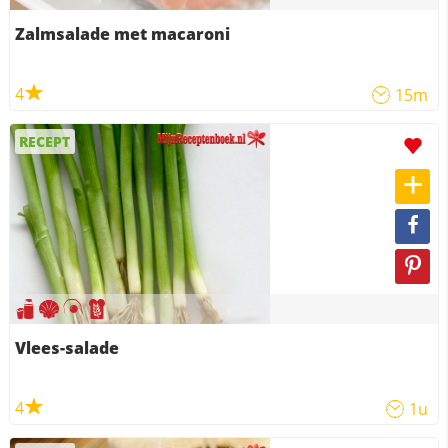
Zalmsalade met macaroni
4
15m
RECEPT
Vlees-salade
4
1u