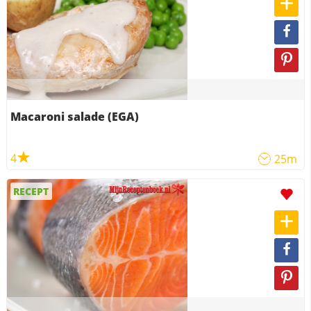
Macaroni salade (EGA)
4
25m
RECEPT