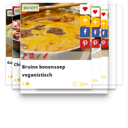
RECEPT
RECEPT
RECEPT
RECEPT
RECEPT
Guacamole
Pruimentaart met kaneel
Chili con carne
Sushi rijstsalade
Bruine bonensoep
maaltijdsalade
veganistisch
4
4
5m
55m
4
4
45m
40m
4
20m