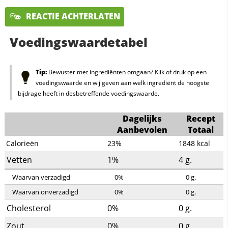
REACTIE ACHTERLATEN
Voedingswaardetabel
Tip:
Bewuster met ingrediënten omgaan? Klik of druk op een
voedingswaarde en wij geven aan welk ingrediënt de hoogste
bijdrage heeft in desbetreffende voedingswaarde.
Dagelijks
Recept
Aanbevolen
Totaal
Calorieën
23%
1848
kcal
Vetten
1%
4
g.
Waarvan verzadigd
0%
0
g.
Waarvan onverzadigd
0%
0
g.
Cholesterol
0%
0
g.
Zout
0%
0
g.