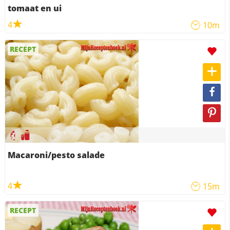
tomaat en ui
4
10m
RECEPT
Macaroni/pesto salade
4
15m
RECEPT