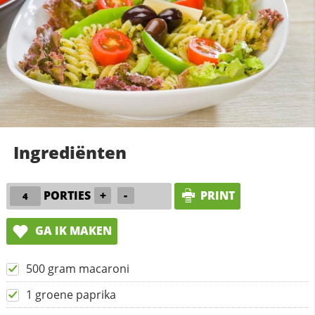
Ingrediënten
PORTIES
+
-
PRINT
GA IK MAKEN
500 gram macaroni
1 groene paprika