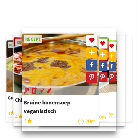
RECEPT
RECEPT
RECEPT
RECEPT
RECEPT
Guacamole
Pruimentaart met kaneel
Chili con carne
Sushi rijstsalade
Bruine bonensoep
maaltijdsalade
veganistisch
4
4
5m
55m
4
4
45m
40m
4
20m