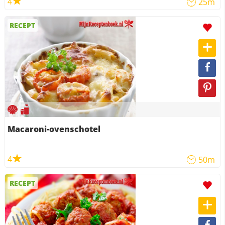
4
25m
RECEPT
Macaroni-ovenschotel
4
50m
RECEPT