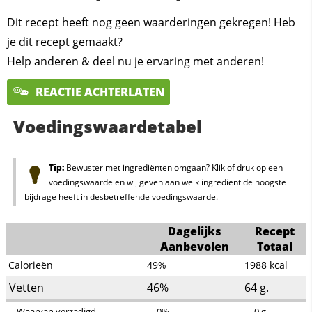
Dit recept heeft nog geen waarderingen gekregen! Heb
je dit recept gemaakt?
Help anderen & deel nu je ervaring met anderen!
REACTIE ACHTERLATEN
Voedingswaardetabel
Tip:
Bewuster met ingrediënten omgaan? Klik of druk op een
voedingswaarde en wij geven aan welk ingrediënt de hoogste
bijdrage heeft in desbetreffende voedingswaarde.
Dagelijks
Recept
Aanbevolen
Totaal
Calorieën
49%
1988
kcal
Vetten
46%
64
g.
Waarvan verzadigd
0%
0
g.