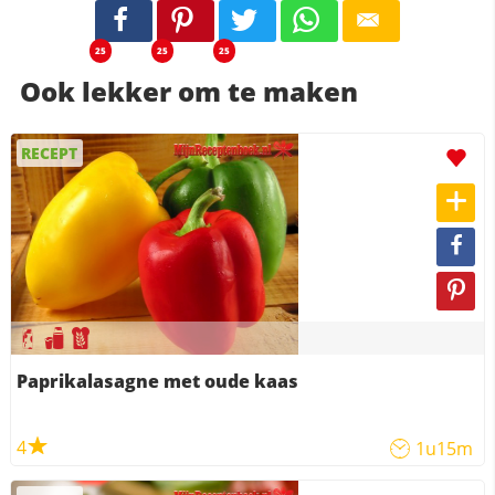
25
25
25
Ook lekker om te maken
RECEPT
Paprikalasagne met oude kaas
4
1u15m