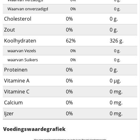
Waarvan onverzadigd
0%
0
g.
Cholesterol
0%
0
g.
Zout
0%
0
g.
Koolhydraten
62%
326
g.
waarvan Vezels
0%
0
g.
waarvan Suikers
0%
0
g.
Proteinen
0%
0
g.
Vitamine A
0%
0
µg.
Vitamine C
0%
0
mg.
Calcium
0%
0
mg.
Ijzer
0%
0
mg.
Voedingswaardegrafiek