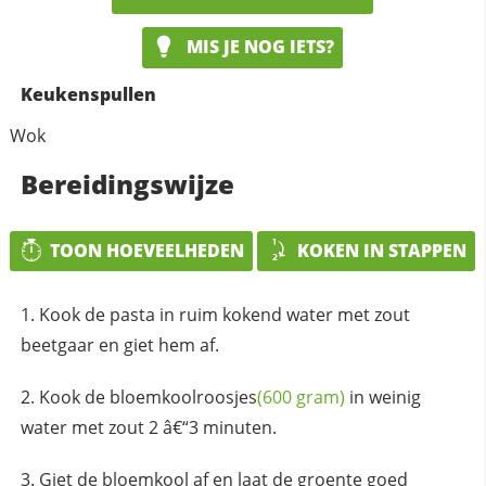
MIS JE NOG IETS?
Keukenspullen
Wok
Bereidingswijze
TOON HOEVEELHEDEN
KOKEN IN STAPPEN
Kook de pasta in ruim kokend water met zout
beetgaar en giet hem af.
Kook de
bloemkoolroosjes
(600 gram)
in weinig
water met zout 2 â€“3 minuten.
Giet de bloemkool af en laat de groente goed