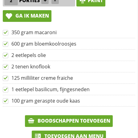
PORTIES
+
-
PRINT
GA IK MAKEN
350 gram macaroni
600 gram bloemkoolroosjes
2 eetlepels olie
2 tenen knoflook
125 milliliter creme fraiche
1 eetlepel basilicum, fijngesneden
100 gram geraspte oude kaas
BOODSCHAPPEN TOEVOEGEN
TOEVOEGEN AAN MENU