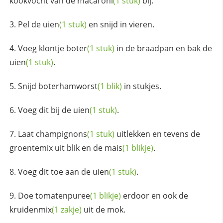
kookvocht van de
macaroni
(1 stuk)
bij.
Pel de
uien
(1 stuk)
en snijd in vieren.
Voeg
klontje boter
(1 stuk)
in de braadpan en bak de
uien
(1 stuk)
.
Snijd
boterhamworst
(1 blik)
in stukjes.
Voeg dit bij de
uien
(1 stuk)
.
Laat
champignons
(1 stuk)
uitlekken en tevens de
groentemix uit blik en de
mais
(1 blikje)
.
Voeg dit toe aan de
uien
(1 stuk)
.
Doe
tomatenpuree
(1 blikje)
erdoor en ook de
kruidenmix
(1 zakje)
uit de mok.