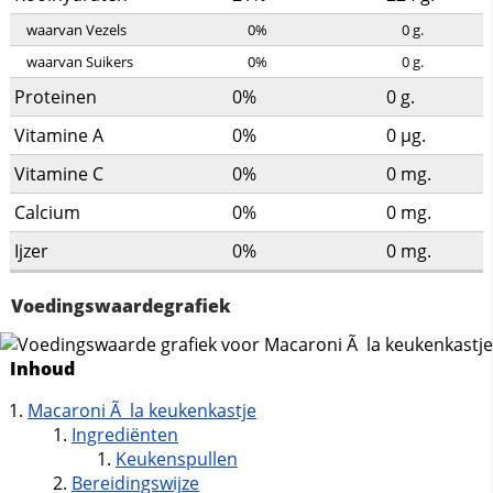
waarvan Vezels
0%
0
g.
waarvan Suikers
0%
0
g.
Proteinen
0%
0
g.
Vitamine A
0%
0
µg.
Vitamine C
0%
0
mg.
Calcium
0%
0
mg.
Ijzer
0%
0
mg.
Voedingswaardegrafiek
Inhoud
Macaroni Ã la keukenkastje
Ingrediënten
Keukenspullen
Bereidingswijze