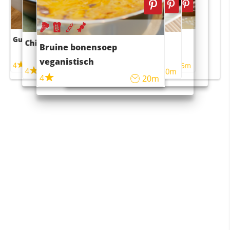
Guacamole
Pruimentaart met kaneel
Chili con carne
Sushi rijstsalade
Bruine bonensoep
maaltijdsalade
veganistisch
4
4
5m
55m
4
4
45m
40m
4
20m