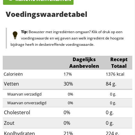
Voedingswaardetabel
Tip:
Bewuster met ingrediënten omgaan? Klik of druk op een
voedingswaarde en wij geven aan welk ingrediënt de hoogste
bijdrage heeft in desbetreffende voedingswaarde.
Dagelijks
Recept
Aanbevolen
Totaal
Calorieën
17%
1376
kcal
Vetten
30%
84
g.
Waarvan verzadigd
0%
0
g.
Waarvan onverzadigd
0%
0
g.
Cholesterol
0%
0
g.
Zout
0%
0
g.
Koolhydraten
21%
224
g.