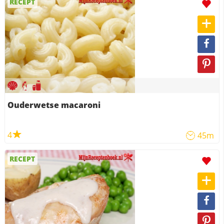
RECEPT
Ouderwetse macaroni
4
45m
RECEPT