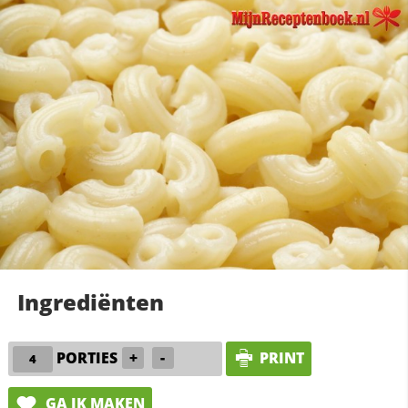
Ingrediënten
PORTIES
+
-
PRINT
GA IK MAKEN