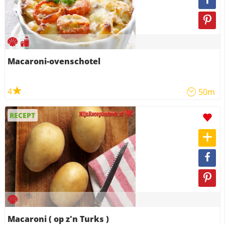
Macaroni-ovenschotel
4
50m
RECEPT
Macaroni ( op z'n Turks )