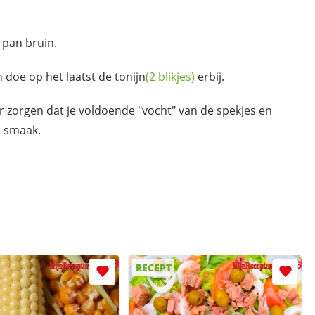
 pan bruin.
n doe op het laatst de
tonijn
(2 blikjes)
erbij.
 zorgen dat je voldoende "vocht" van de spekjes en
e smaak.
RECEPT