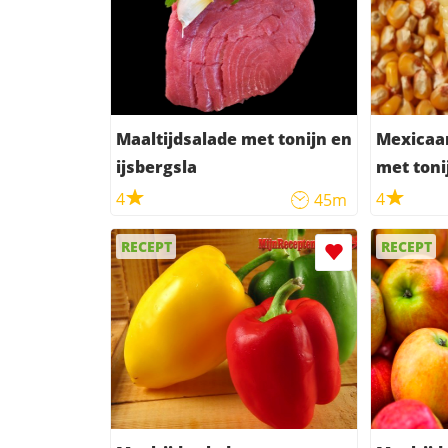
Maaltijdsalade met tonijn en
Mexicaa
ijsbergsla
met toni
4
4
45m
RECEPT
RECEPT