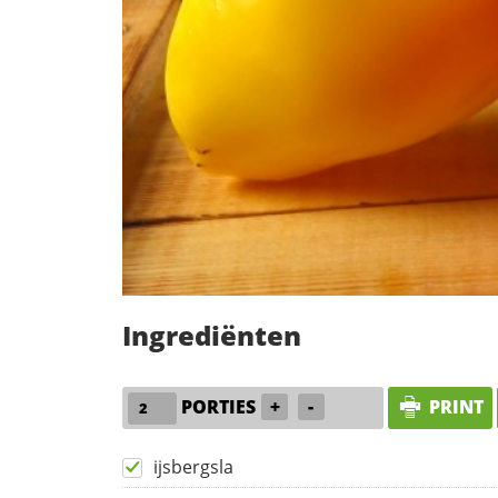
Ingrediënten
PORTIES
+
-
PRINT
ijsbergsla