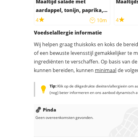
Maaltijd salade met
Maaltijd
aardappel, tonijn, paprika,
tomaat en ui
4
4
10m
Voedselallergie informatie
Wij helpen graag thuiskoks en koks de berei
of een bewuste levensstijl gemakkelijker te 
ingrediënten te verschaffen. Op basis van de
kunnen bereiden, kunnen
minimaal
de volgen
Tip:
Klik op de dikgedrukte dieëten/allergieën om aa
(nog) beter informeren en ons aanbod dynamisch a
Pinda
Geen overeenkomsten gevonden.