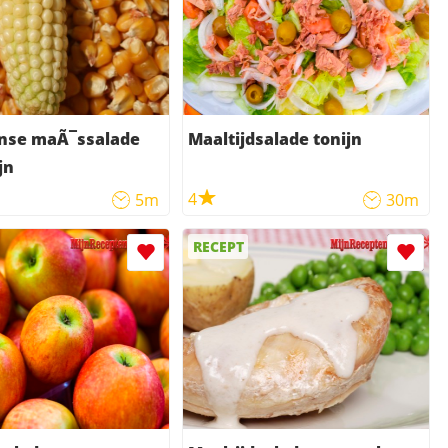
nse maÃ¯ssalade
Maaltijdsalade tonijn
jn
4
5m
30m
RECEPT