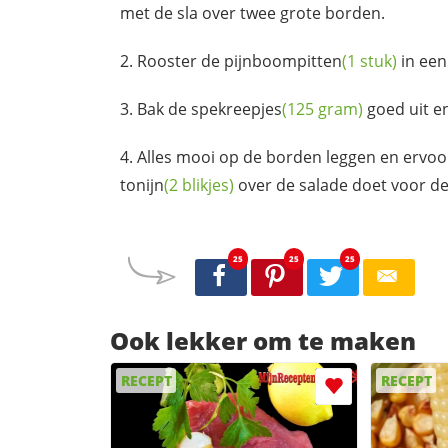
met de sla over twee grote borden.
Rooster de
pijnboompitten
(1 stuk)
in een
Bak de
spekreepjes
(125 gram)
goed uit e
Alles mooi op de borden leggen en ervoor
tonijn
(2 blikjes)
over de salade doet voor d
25
25
25
Ook lekker om te maken
RECEPT
RECEPT