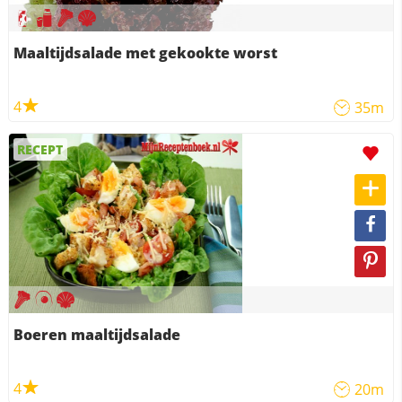
Maaltijdsalade met gekookte worst
4
35m
RECEPT
Boeren maaltijdsalade
4
20m