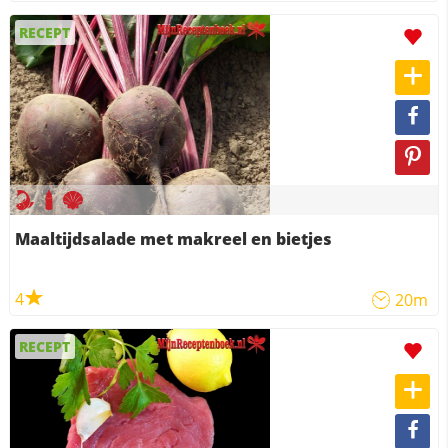
RECEPT
Maaltijdsalade met makreel en bietjes
4
20m
RECEPT