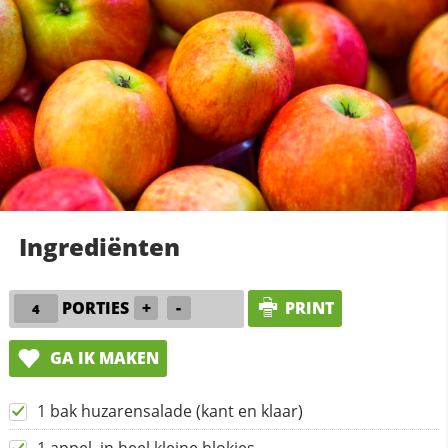
Ingrediënten
PORTIES
+
-
PRINT
GA IK MAKEN
1 bak huzarensalade (kant en klaar)