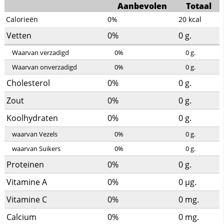
Aanbevolen
Totaal
Calorieën
0%
20
kcal
Vetten
0%
0
g.
Waarvan verzadigd
0%
0
g.
Waarvan onverzadigd
0%
0
g.
Cholesterol
0%
0
g.
Zout
0%
0
g.
Koolhydraten
0%
0
g.
waarvan Vezels
0%
0
g.
waarvan Suikers
0%
0
g.
Proteinen
0%
0
g.
Vitamine A
0%
0
µg.
Vitamine C
0%
0
mg.
Calcium
0%
0
mg.