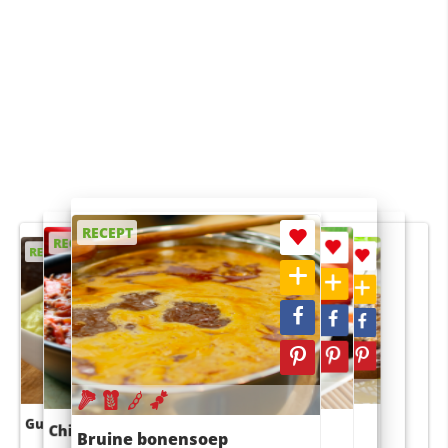
RECEPT
RECEPT
RECEPT
RECEPT
RECEPT
Guacamole
Pruimentaart met kaneel
Chili con carne
Sushi rijstsalade
Bruine bonensoep