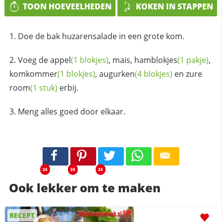
TOON HOEVEELHEDEN
KOKEN IN STAPPEN
Doe de bak huzarensalade in een grote kom.
Voeg de
appel
(1 blokjes)
, mais,
hamblokjes
(1 pakje)
,
komkommer
(1 blokjes)
,
augurken
(4 blokjes)
en zure
room
(1 stuk)
erbij.
Meng alles goed door elkaar.
25
25
25
Ook lekker om te maken
RECEPT