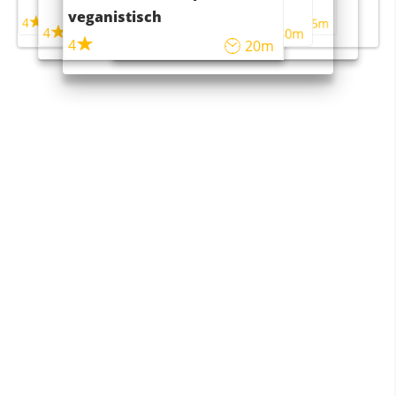
maaltijdsalade
veganistisch
4
4
5m
55m
4
4
45m
40m
4
20m