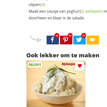
olijven
(4)
.
Maak een sausje van
yoghurt
(2 eetlepels)
m
doorheen en klaar is de salade.
25
25
25
Ook lekker om te maken
RECEPT