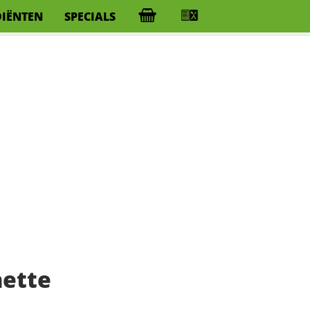
DIËNTEN
SPECIALS
nette