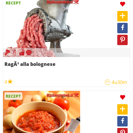
RECEPT
RagÃ¹ alla bolognese
4
4u30m
RECEPT