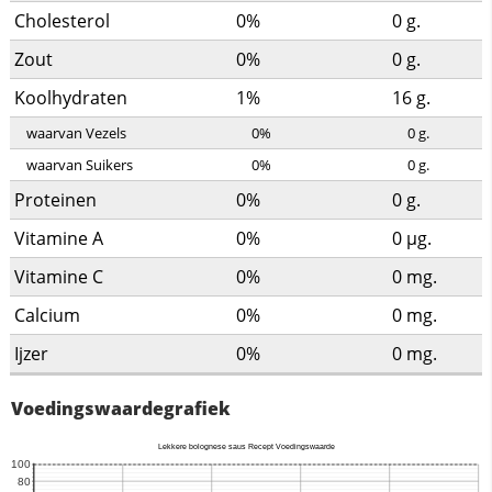
Cholesterol
0%
0
g.
Zout
0%
0
g.
Koolhydraten
1%
16
g.
waarvan Vezels
0%
0
g.
waarvan Suikers
0%
0
g.
Proteinen
0%
0
g.
Vitamine A
0%
0
µg.
Vitamine C
0%
0
mg.
Calcium
0%
0
mg.
Ijzer
0%
0
mg.
Voedingswaardegrafiek