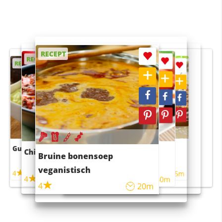
RECEPT
RECEPT
RECEPT
RECEPT
RECEPT
Guacamole
Pruimentaart met kaneel
Chili con carne
Sushi rijstsalade
Bruine bonensoep
maaltijdsalade
veganistisch
4
4
5m
55m
4
4
45m
40m
4
20m