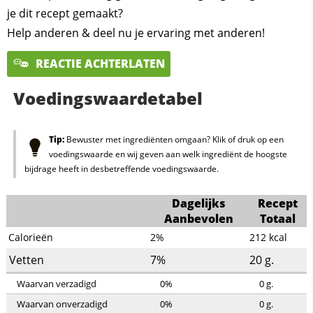
je dit recept gemaakt?
Help anderen & deel nu je ervaring met anderen!
REACTIE ACHTERLATEN
Voedingswaardetabel
Tip:
Bewuster met ingrediënten omgaan? Klik of druk op een
voedingswaarde en wij geven aan welk ingrediënt de hoogste
bijdrage heeft in desbetreffende voedingswaarde.
Dagelijks
Recept
Aanbevolen
Totaal
Calorieën
2%
212
kcal
Vetten
7%
20
g.
Waarvan verzadigd
0%
0
g.
Waarvan onverzadigd
0%
0
g.