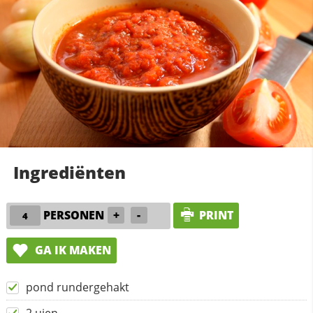
Ingrediënten
PERSONEN
+
-
PRINT
GA IK MAKEN
pond rundergehakt